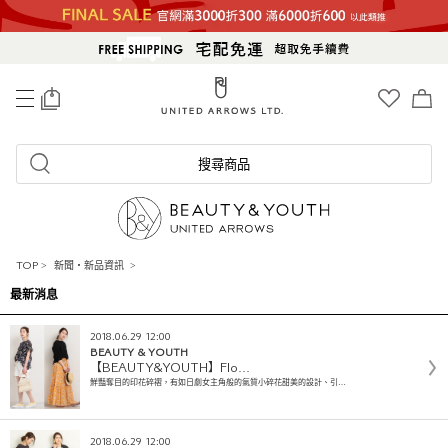
0
搜尋商品
TOP
>
新聞・新品資訊
>
最新消息
2018.06.29 12:00
BEAUTY & YOUTH
【BEAUTY&YOUTH】Flo…
鮮豔奪目的印花碎褶，有如日劇女主角般的氣質小碎花甜美的設計、引…
2018.06.29 12:00