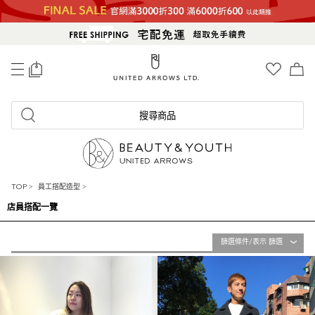
0
搜尋商品
TOP
>
員工搭配造型
>
店員搭配一覽
篩選條件/表示 篩選