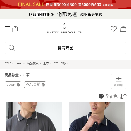
0
搜尋商品
TOP
>
coen
>
商品檢索
>
上衣
>
POLO衫
>
商品數量：21筆
coen
POLO衫
篩選條件
全花色