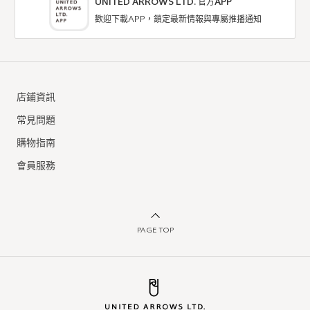
UNITED ARROWS LTD. 官方APP
歡迎下載APP，鎖定最新情報與專屬推播通知
店鋪資訊
常見問題
購物指南
會員服務
PAGE TOP