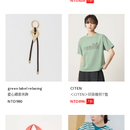
6折
NTD828
green label relaxing
CITEN
愛心繩索吊飾
＜CITEN＞印染幾何T恤
7折
NTD980
NTD896