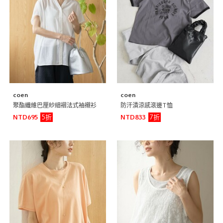
coen
coen
聚酯纖維巴厘紗細褶法式袖襯衫
防汗漬涼感滾邊T恤
5折
7折
NTD695
NTD833