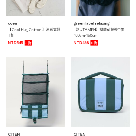
coen
green label relaxing
【Cool Hug Cotton 】涼感寬鬆
【SUTAMEN】機能荷葉邊T恤
T恤
100cm-160cm
5折
6折
NTD545
NTD468
CITEN
CITEN