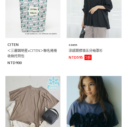
CITEN
coen
＜三麗鷗明星xCITEN＞聯名捲捲
涼感開襟領五分袖罩衫
收納托特包
5折
NTD595
NTD900