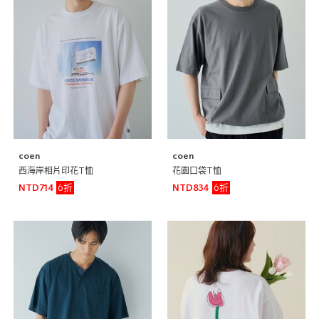
coen
coen
西海岸相片印花T恤
花園口袋T恤
6折
6折
NTD714
NTD834