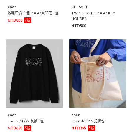
coen
CLESSTE
減輕汗漬 立體LOGO風印花T恤
TW CLESSTE LOGO KEY
HOLDER
7折
NTD833
NTD500
coen
coen
coen JAPAN 長袖T恤
coen JAPAN 托特包
5折
5折
NTD695
NTD395