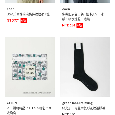
coen
coen
USA美國棉衝浪橫條紋短袖T恤
多機能素色口袋T恤 抗UV・涼
感・吸水速乾・遮熱
6折
NTD774
6折
NTD654
CITEN
green label relaxing
＜三麗鷗明星xCITEN＞聯名平面
絲光加工阿蓋爾菱形花紋禮服襪
收納袋
NTD460