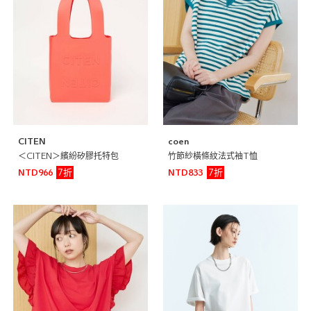
CITEN
coen
＜CITEN＞繽紛矽膠托特包
竹節紗橫條紋法式袖T恤
7折
7折
NTD966
NTD833