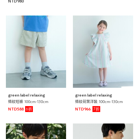
NTD980
green label relaxing
green label relaxing
條紋短褲 100cm-130cm
條紋荷葉洋裝 100cm-130cm
6折
7折
NTD588
NTD966