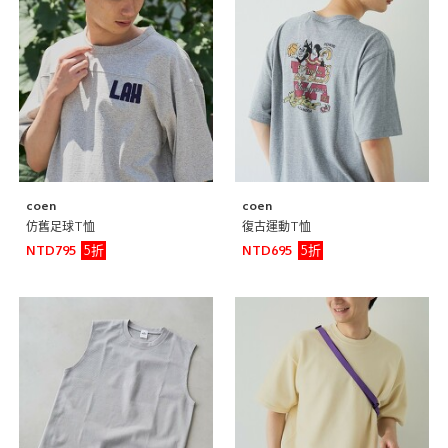
coen
coen
仿舊足球T恤
復古運動T恤
5折
5折
NTD795
NTD695