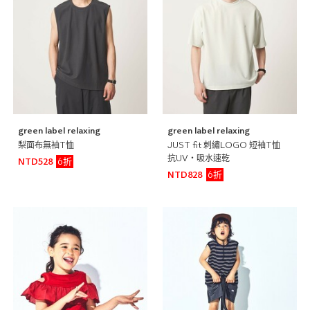
green label relaxing
green label relaxing
梨面布無袖T恤
JUST fit 刺繡LOGO 短袖T恤
抗UV・吸水速乾
6折
NTD528
6折
NTD828