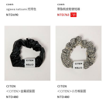
coen
coen
ogawa natsumi 托特包
聚酯桃皮輕便短褲
7折
NTD690
NTD763
CITEN
CITEN
＜CITEN＞金屬感髮圈
＜CITEN＞小方格髮圈
NTD480
NTD480