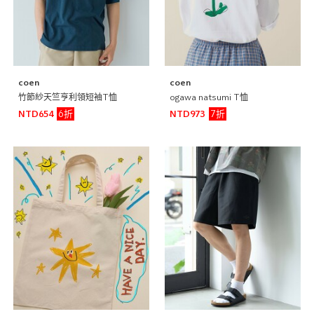
coen
coen
竹節紗天竺亨利領短袖T恤
ogawa natsumi T恤
6折
7折
NTD654
NTD973