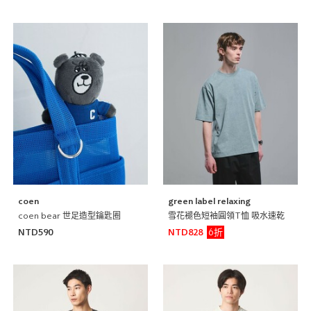
coen
green label relaxing
coen bear 世足造型鑰匙圈
雪花褪色短袖圓領T恤 吸水速乾
6折
NTD590
NTD828