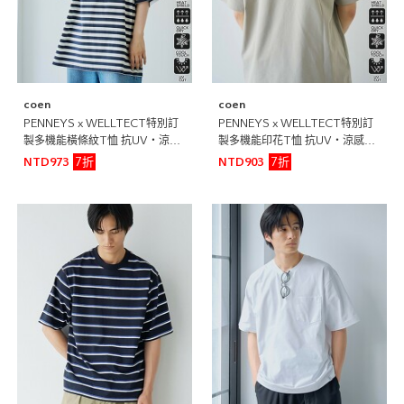
coen
coen
PENNEYS x WELLTECT特別訂
PENNEYS x WELLTECT特別訂
製多機能橫條紋T恤 抗UV・涼
製多機能印花T恤 抗UV・涼感・
感・吸水速乾・遮熱
吸水速乾・遮熱
7折
7折
NTD973
NTD903