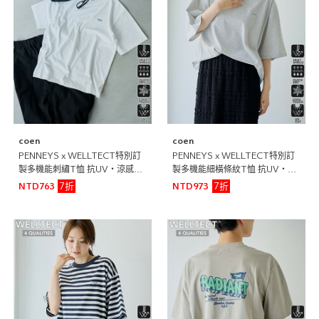
coen
coen
PENNEYS x WELLTECT特別訂
PENNEYS x WELLTECT特別訂
製多機能刺繡T恤 抗UV・涼感・
製多機能細橫條紋T恤 抗UV・涼
吸水速乾・遮熱
感・吸水速乾・遮熱
7折
7折
NTD763
NTD973