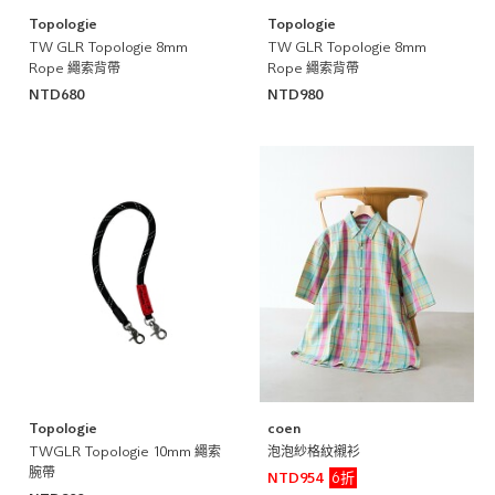
Topologie
Topologie
TW GLR Topologie 8mm
TW GLR Topologie 8mm
Rope 繩索背帶
Rope 繩索背帶
NTD680
NTD980
Topologie
coen
TWGLR Topologie 10mm 繩索
泡泡紗格紋襯衫
腕帶
6折
NTD954