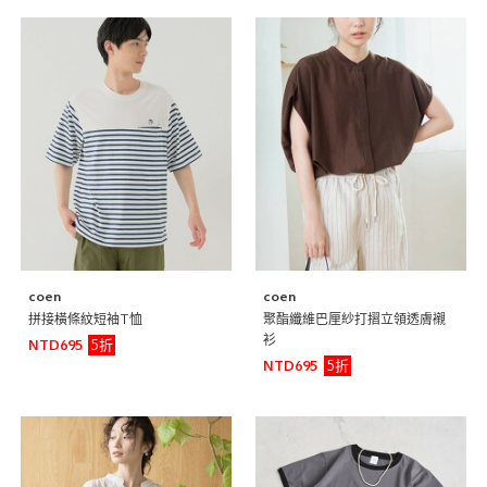
coen
coen
拼接橫條紋短袖T恤
聚酯纖維巴厘紗打摺立領透膚襯
衫
5折
NTD695
5折
NTD695