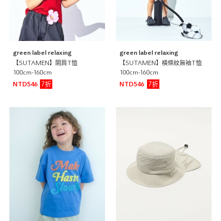
green label relaxing
green label relaxing
【SUTAMEN】開肩T恤
【SUTAMEN】橫條紋無袖T恤
100cm-160cm
100cm-160cm
7折
7折
NTD546
NTD546