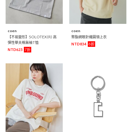
coen
coen
【不易變形】SOLOTEX(R) 高
聚酯網眼針織圓領上衣
彈性華夫格無袖T恤
6折
NTD834
7折
NTD623