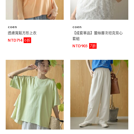
coen
coen
透膚寬鬆方形上衣
【成套單品】蕾絲層次坦克背心
套組
6折
NTD714
7折
NTD903