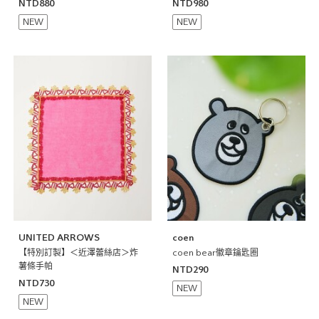
NTD880
NTD980
NEW
NEW
UNITED ARROWS
coen
【特別訂製】＜近澤蕾絲店＞炸
coen bear徽章鑰匙圈
薯條手帕
NTD290
NTD730
NEW
NEW