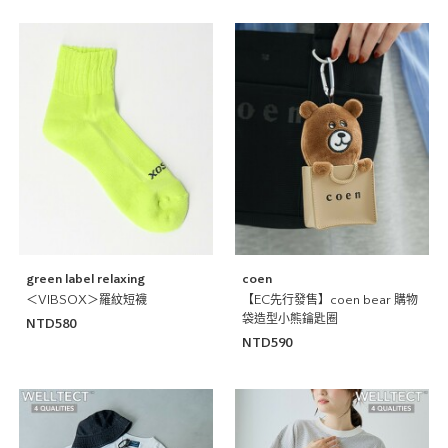
green label relaxing
coen
＜VIBSOX＞羅紋短襪
【EC先行發售】coen bear 購物
袋造型小熊鑰匙圈
NTD580
NTD590