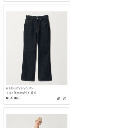
H BEAUTY＆YOUTH
＜H＞修身喇叭牛仔長褲
NTD8,800