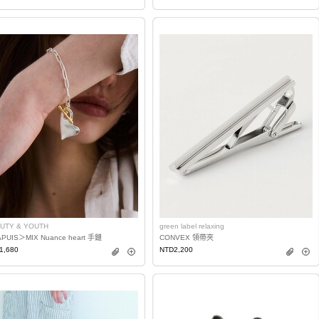
UTY & YOUTH
green label relaxing
PUIS＞MIX Nuance heart 手鏈
CONVEX 領帶夾
1,680
NTD2,200