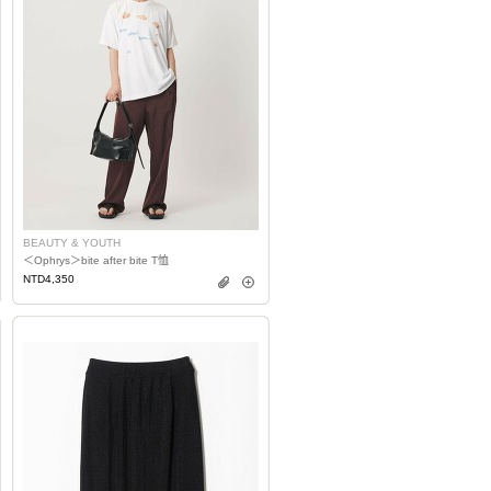
BEAUTY & YOUTH
＜Ophrys＞bite after bite T恤
NTD4,350