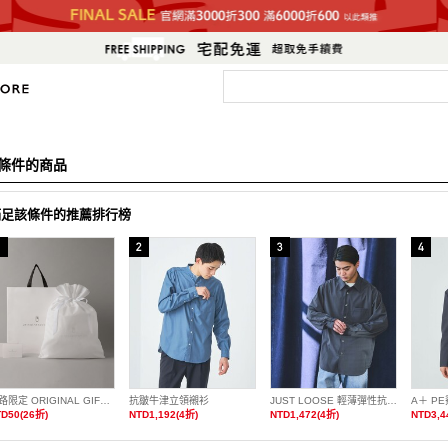
條件的商品
滿足該條件的推薦排行榜
網路限定 ORIGINAL GIFT KIT 包裝袋 L
抗皺牛津立領襯衫
JUST LOOSE 輕薄彈性抗皺標準領襯衫
D50(26折)
NTD1,192(4折)
NTD1,472(4折)
NTD3,4