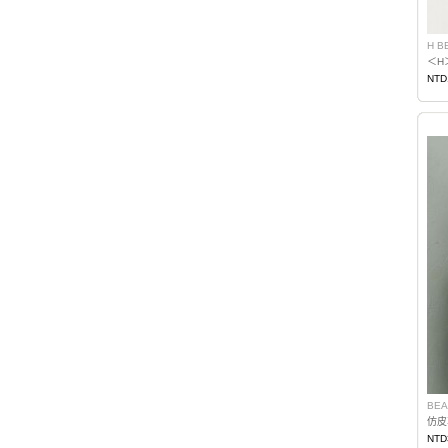
H B
＜H
NTD
BEA
仿皮
NTD