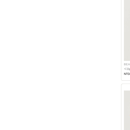
BEA
＜Op
NTD