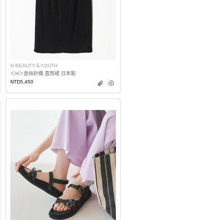
H BEAUTY＆YOUTH
＜H＞金絲針織 直筒裙 日本製
NTD5,450