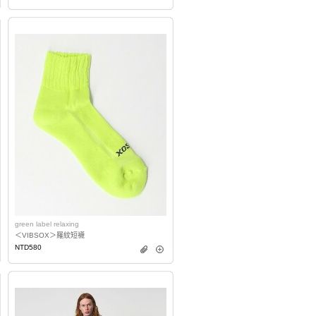
green label relaxing
＜VIBSOX＞羅紋短襪
NTD580