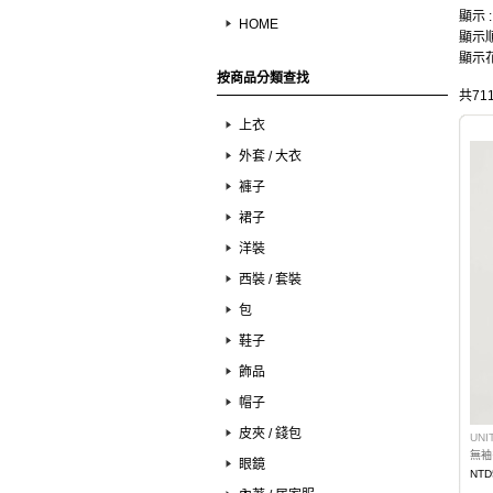
顯示 
HOME
顯示順
顯示花
按商品分類查找
共71
上衣
外套 / 大衣
褲子
裙子
洋裝
西裝 / 套裝
包
鞋子
飾品
帽子
皮夾 / 錢包
UNI
無袖
眼鏡
NTD