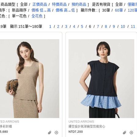
: 商品類型
[
全部
/
正價商品
/
特價商品
/
預約商品
]
是否有現貨
[
全部
/
僅顯
序 :
[
新品順序
/
價格 低→高
/
價格 高→低
]
顯示件數 :
[
30筆
/
60筆
/
120
色 :
[
單一花色
/
全花色
]
19筆 顯示 151筆〜180筆
1
/
2
/
3
/
4
/
5
/
6
/
7
/
8
/
9
/
10
/
11
TED ARROWS
UNITED ARROWS
多彩針織
鏤空設計氣球繭型剪裁背心
5,680
NTD7,200