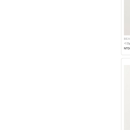
BEA
＜Op
NTD