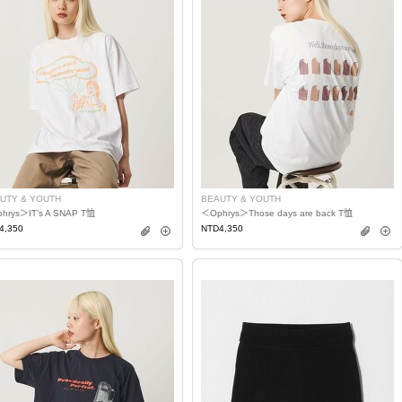
UTY & YOUTH
BEAUTY & YOUTH
hrys＞IT’s A SNAP T恤
＜Ophrys＞Those days are back T恤
4,350
NTD4,350