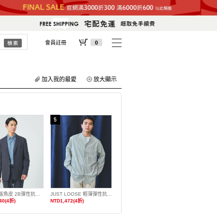
會員註冊
0
加入我的最愛
放大顯示
A＋ PE鯊魚皮 2B彈性抗皺西裝外套
JUST LOOSE 輕薄彈性抗皺條紋立領襯衫
40(4折)
NTD1,472(4折)