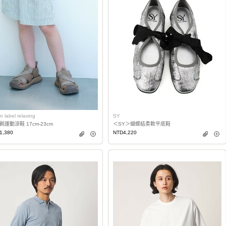
n label relaxing
SY
氈運動涼鞋 17cm-23cm
＜SY＞蝴蝶結柔軟平底鞋
1,380
NTD4,220