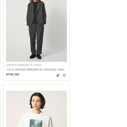
UNITED ARROWS & SONS
＜D.O UNITED ARROWS BY DAISUKE OBANA＞H/T＋ 中央燙線長褲 日本製
NTD8,580