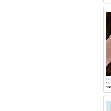
BEA
＜LA
NTD