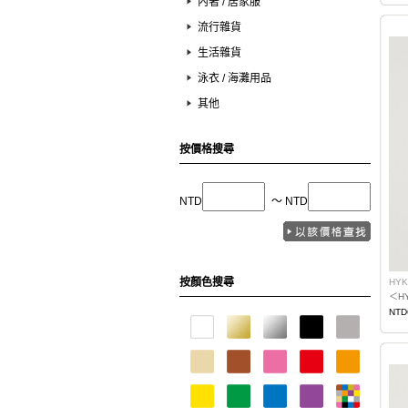
內著 / 居家服
流行雜貨
生活雜貨
泳衣 / 海灘用品
其他
按價格搜尋
NTD
〜 NTD
按顏色搜尋
HYK
＜H
NTD