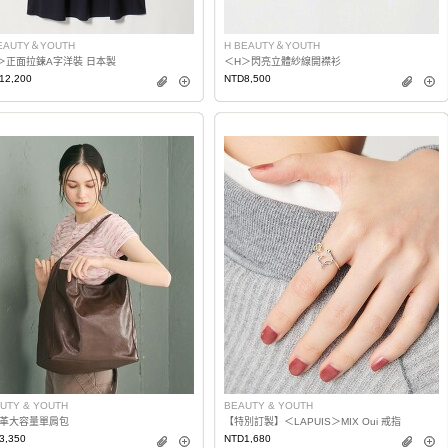
EAUTY＆YOUTH
H BEAUTY＆YOUTH
＞正面拉鍊A字洋裝 日本製
＜H＞閃亮立體紗線開襟衫
12,200
NTD8,500
UTY & YOUTH
BEAUTY & YOUTH
革大容量單肩包
【特別訂製】＜LAPUIS＞MIX Oui 戒指
3,350
NTD1,680