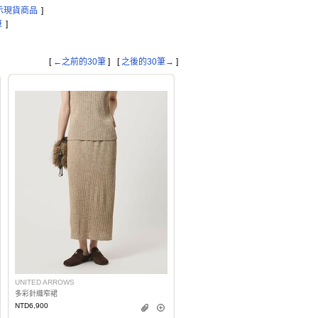
示現貨商品
]
筆
]
[
←之前的30筆
]
[
之後的30筆→
]
UNITED ARROWS
多彩針織窄裙
NTD6,900