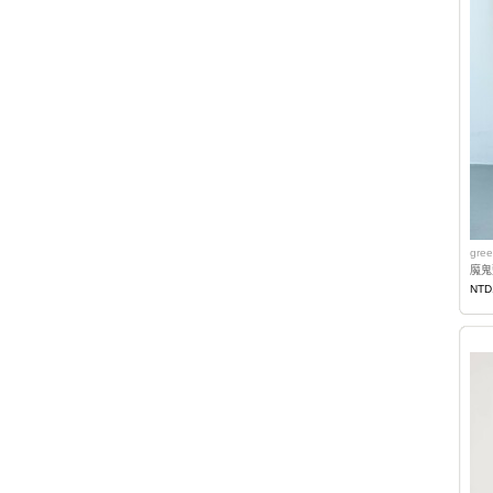
gree
魔鬼
NTD