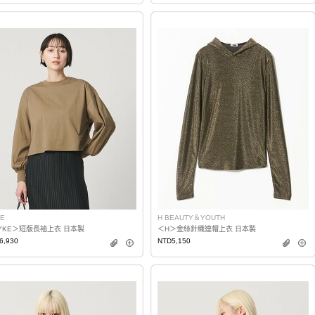
E
H BEAUTY＆YOUTH
YKE＞短版長袖上衣 日本製
＜H＞金絲針織連帽上衣 日本製
6,930
NTD5,150