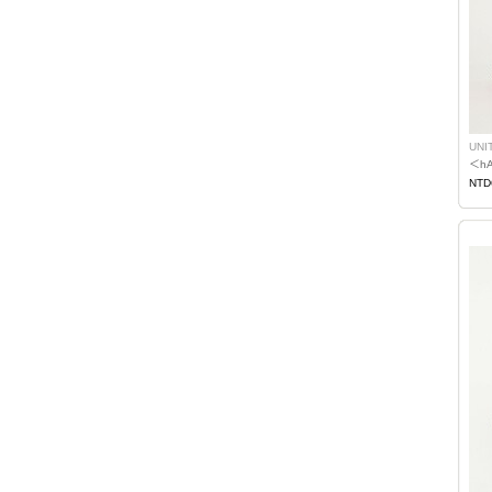
UNI
＜h
NTD