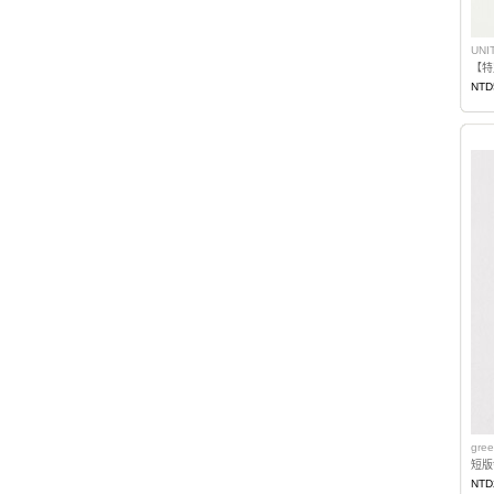
UNI
NTD
gree
短版
NTD