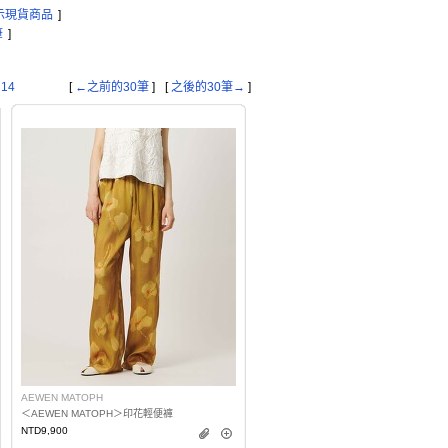
示現貨商品
]
筆
]
14
[
←之前的30筆
]
[
之後的30筆→
]
AEWEN MATOPH
＜AEWEN MATOPH＞印花輕便褲
NTD9,900