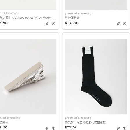
TED ARROWS
green label relaxing
【特別訂製】＜KIJIMA TAKAYUKI＞DotAir BUCKET 漁夫帽
雙色領帶夾
5,280
NTD2,200
n label relaxing
green label relaxing
領帶夾
絲光加工阿蓋爾菱形花紋禮服襪
2,200
NTD460