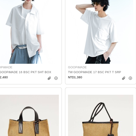
PiMADE
GOOPiMADE
GOOPiMADE 16 BSC PKT SHT BOX
TW GOOPiMADE 17 BSC PKT T SRP
2,480
NTD1,380