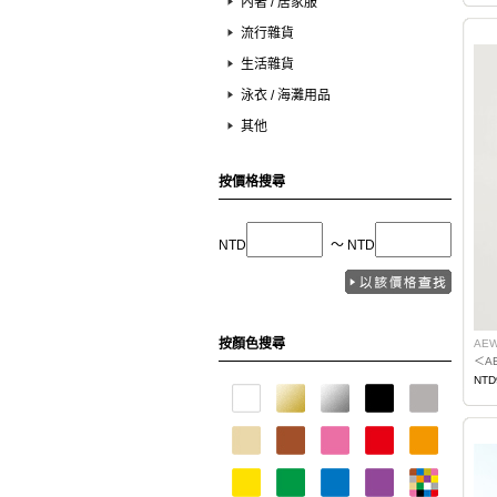
內著 / 居家服
流行雜貨
生活雜貨
泳衣 / 海灘用品
其他
按價格搜尋
NTD
〜 NTD
按顏色搜尋
AEW
＜A
NTD