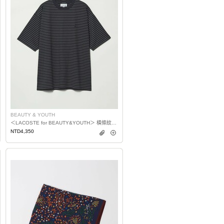
BEAUTY & YOUTH
＜LACOSTE for BEAUTY&YOUTH＞ 橫條紋T恤 日本製
NTD4,350