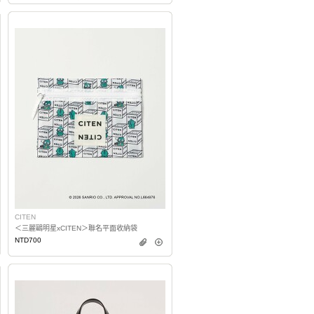
CITEN
＜三麗鷗明星xCITEN＞聯名平面收納袋
NTD700