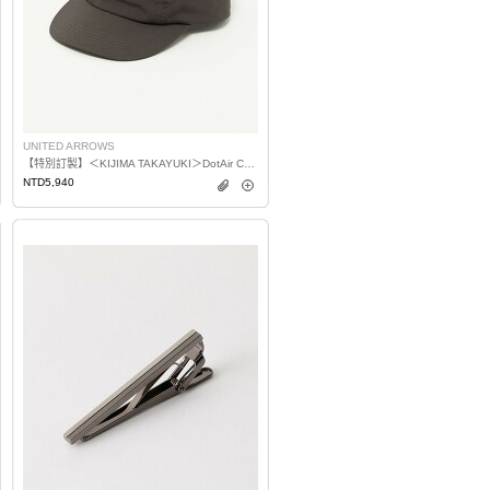
UNITED ARROWS
【特別訂製】＜KIJIMA TAKAYUKI＞DotAir CAP 棒球帽
NTD5,940