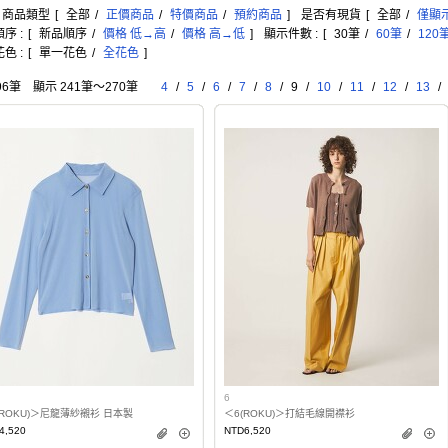
: 商品類型
[
全部
/
正價商品
/
特價商品
/
預約商品
]
是否有現貨
[
全部
/
僅顯
序 :
[
新品順序
/
價格 低→高
/
價格 高→低
]
顯示件數 :
[
30筆
/
60筆
/
120
色 :
[
單一花色
/
全花色
]
96筆 顯示 241筆〜270筆
4
/
5
/
6
/
7
/
8
/
9
/
10
/
11
/
12
/
13
/
6
(ROKU)＞尼龍薄紗襯衫 日本製
＜6(ROKU)＞打結毛線開襟衫
4,520
NTD6,520