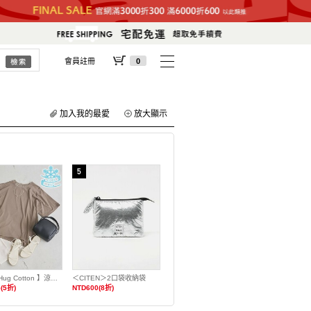
會員註冊
0
加入我的最愛
放大顯示
【Cool Hug Cotton 】涼感寬鬆T恤
＜CITEN＞2口袋收納袋
(5折)
NTD600(8折)