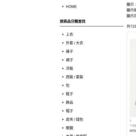
顯示 
HOME
顯示順
顯示花
按商品分類查找
共72
上衣
外套 / 大衣
褲子
裙子
洋裝
西裝 / 套裝
包
鞋子
飾品
帽子
皮夾 / 錢包
6
＜6
眼鏡
NTD