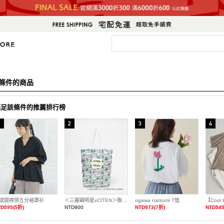
條件的商品
滿足該條件的推薦排行榜
感開襟領五分袖罩衫
＜三麗鷗明星xCITEN＞聯名捲捲收納托特包
ogawa natsumi T恤
D595(5折)
NTD900
NTD973(7折)
NTD545