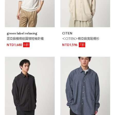
green label relaxing
CITEN
混亞麻橫條紋圓領短袖針織
＜CITEN＞棉亞麻寬鬆襯衫
6折
7折
NTD1,680
NTD1,596