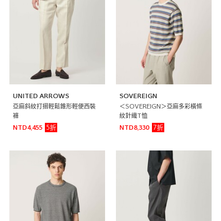
UNITED ARROWS
SOVEREIGN
亞麻斜紋打摺輕鬆錐形輕便西裝
＜SOVEREIGN＞亞麻多彩橫條
褲
紋針織T恤
5折
7折
NTD4,455
NTD8,330