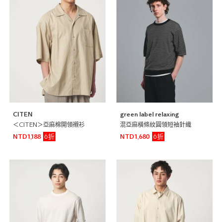
CITEN
green label relaxing
＜CITEN＞亞麻棉開領襯衫
混亞麻橫條紋圓領短袖針織
6折
6折
NTD1,188
NTD1,680