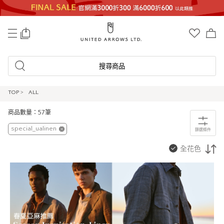
0
搜尋商品
TOP
>
ALL
商品數量：57筆
special_ualinen
篩選條件
全花色