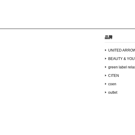
品牌
UNITED ARRO
BEAUTY & YO
green label rela
CITEN
coen
outlet