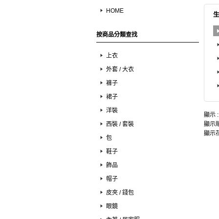
HOME
按商品分類查找
上衣
外套 / 大衣
褲子
裙子
洋裝
顯示 
西裝 / 套裝
顯示順
顯示花
包
鞋子
飾品
帽子
皮夾 / 錢包
眼鏡