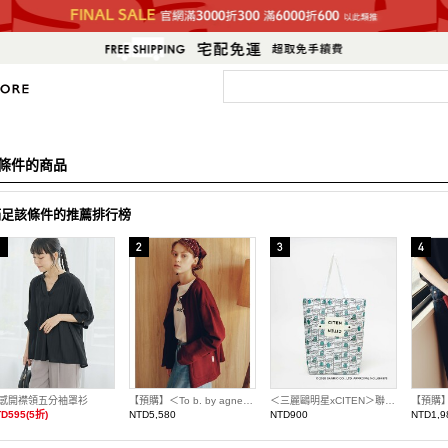
條件的商品
滿足該條件的推薦排行榜
感開襟領五分袖罩衫
【預購】＜To b. by agnes b.聯名＞寬鬆開襟衫
＜三麗鷗明星xCITEN＞聯名捲捲收納托特包
D595(5折)
NTD5,580
NTD900
NTD1,9