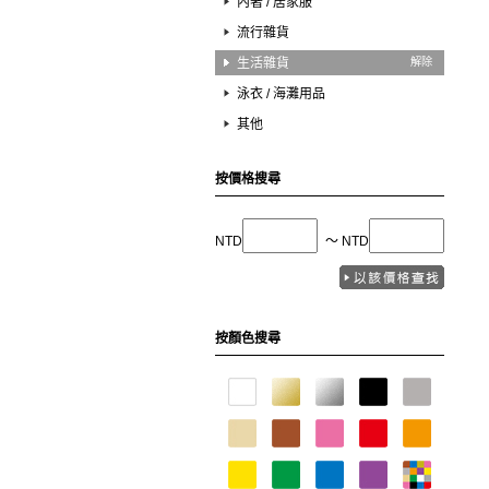
內著 / 居家服
流行雜貨
生活雜貨
解除
泳衣 / 海灘用品
其他
按價格搜尋
NTD
〜 NTD
按顏色搜尋