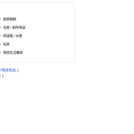
居家裝飾
浴室 / 廁所用品
保溫瓶 / 水壺
玩具
其他生活雜貨
示現貨商品
]
筆
]