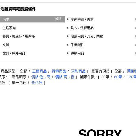
生活雜貨精確篩選條件
解除
毛巾
室內香氛 / 香薰
生活家電
洗衣 / 洗滌用品
餐具 / 玻璃杯 / 馬克杯
廚房用具 / 刀叉 / 圍裙
文具
手機配件
露營 / 戶外用品
運動用品
: 商品類型
[
全部
/
正價商品
/
特價商品
/
預約商品
]
是否有現貨
[
全部
/
僅顯
序 :
[
新品順序
/
價格 低→高
/
價格 高→低
]
顯示件數 :
[
30筆
/
60筆
/
120
色 :
[
單一花色
/
全花色
]