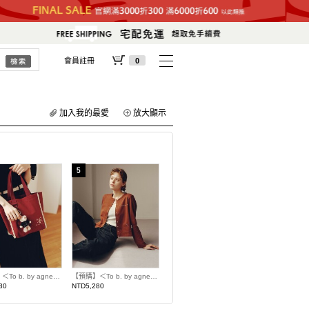
會員註冊
0
加入我的最愛
放大顯示
【預購】＜To b. by agnes b.聯名＞迷你托特包
【預購】＜To b. by agnes b.聯名＞壓釦開襟衫
80
NTD5,280