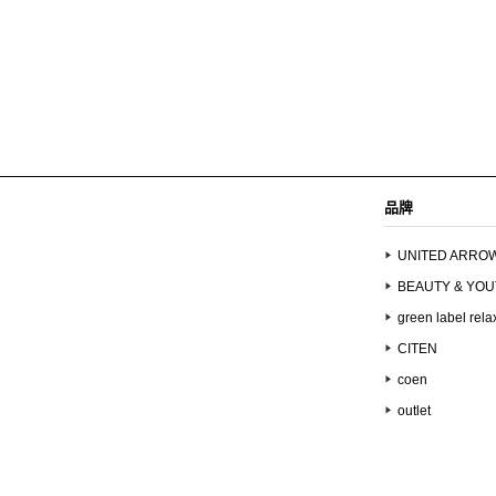
品牌
UNITED ARRO
BEAUTY & YO
green label rela
CITEN
coen
outlet