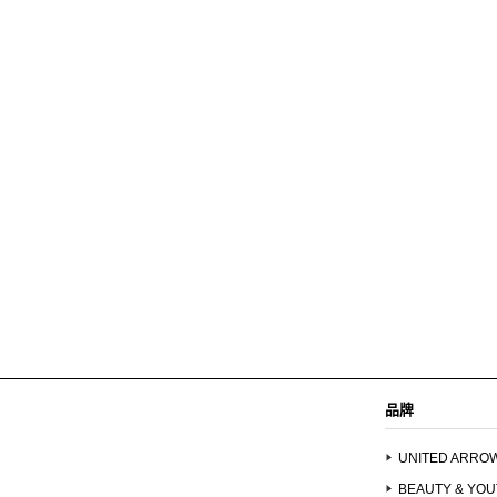
品牌
UNITED ARRO
BEAUTY & YO