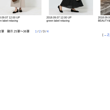
8.09.07 12:00 UP
2018.09.07 12:00 UP
2018.09.
n label relaxing
green label relaxing
BEAUTY&
2筆 顯示 25筆〜36筆
1
/
2
/
3
/
4
[
←之