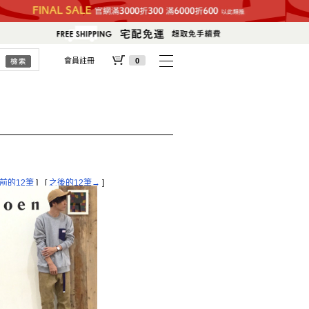
會員註冊
0
前的12筆
]
[
之後的12筆→
]