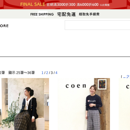
2筆 顯示 25筆〜36筆
1
/
2
/
3
/
4
[
←之