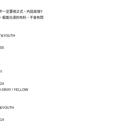
不一定要很正式，內搭高領T-
舒適，緞面光滑的布料，不會有悶
TY&YOUTH
05
OY
24
.GRAY / YELLOW
Y&YOUTH
14