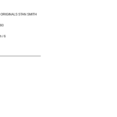
S ORIGINALS STAN SMITH
93
 / 6