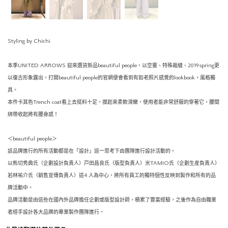
Styling by Chichi
本季UNITED ARROWS 迎來選貨新品beautiful people，以空靈、特殊裁縫、2019spring更
以復古形象露出，打開beautiful people的官網便會看到有如老照片感覺的lookbook，風格獨
具。
本件卡其色Trench coat看上去挺料十足，摸起來柔軟滑嫩，使用者能非常舒服的穿著它，腰間
綁帶收起將有腰身感！
＜beautiful people＞
該品牌進行的所有活動都是在「設計」這一思考下由團隊進行設計活動的。
以熊切秀典氏（企劃設計負責人）戸田昌良氏（版型負責人）米TAMIO氏（企劃生産負責人）
若林祐介氏（銷售宣傳負責人）這4 人為中心，將所有員工的獨特個性反映到製作和所有的品
牌活動中。
品牌活動是由這些在國內外品牌擔任企劃或版型設計師，積累了豐富經驗，之後作為自由職業
者經手設計各大品牌的專業製作團隊進行。