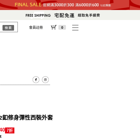
會員註冊
0
材2釦修身彈性西裝外套
40
7折
t