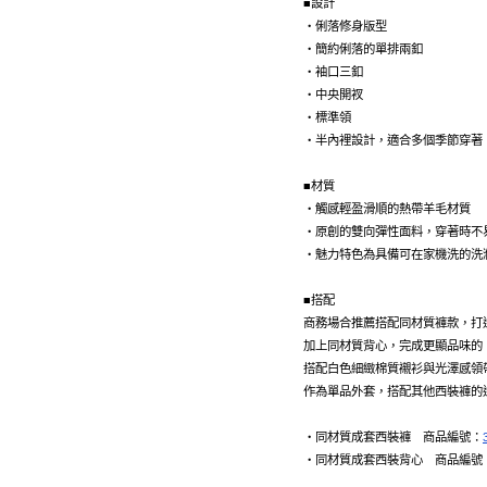
■設計
・俐落修身版型
・簡約俐落的單排兩釦
・袖口三釦
・中央開衩
・標準領
・半內裡設計，適合多個季節穿著
■材質
・觸感輕盈滑順的熱帶羊毛材質
・原創的雙向彈性面料，穿著時不
・魅力特色為具備可在家機洗的洗
■搭配
商務場合推薦搭配同材質褲款，打
加上同材質背心，完成更顯品味的
搭配白色細緻棉質襯衫與光澤感領
作為單品外套，搭配其他西裝褲的
・同材質成套西裝褲 商品編號：
・同材質成套西裝背心 商品編號