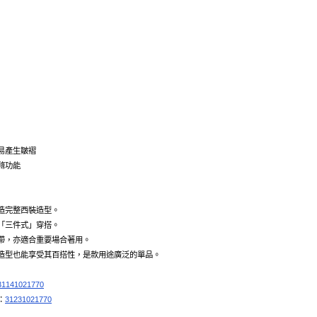
易產生皺褶
滌功能
造完整西裝造型。
「三件式」穿搭。
帶，亦適合重要場合著用。
造型也能享受其百搭性，是款用途廣泛的單品。
31141021770
：
31231021770