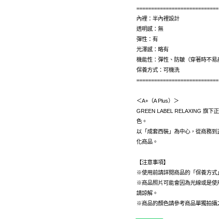
============================
內裡：半內裡設計
透明感：無
彈性：有
光澤感：略有
機能性：彈性、防皺（穿著時不易
保養方式：可機洗
============================
＜A+（A Plus）＞
GREEN LABEL RELAXIN
色。
以「成套西裝」為中心，從商務到
化商品。
【注意事項】
※使用前請詳閱商品的「保養方式
※商品照片可能會因為光線或是使
請諒解。
※商品的顏色請參考商品單獨拍攝