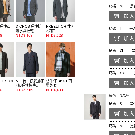
尺碼：M
是
彈性西
DICROS 彈性防
FREELITCH 休閒
尺碼：L
是
潑水斜紋輕…
2釦西…
8
NTD3,468
NTD3,228
尺碼：XL
尺碼：XXL
TEX UN
A＋ 仿牛仔雙排釦
仿牛仔 3B 01 西
4釦彈性標準…
裝外套
0
NTD3,716
NTD4,400
顏色：NAVY
尺碼：S
是
尺碼：M
是