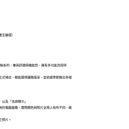
產生皺褶）
G 旗下正裝系列，兼具舒適與機能性，擁有多功能百搭特
正式場合，都能展現優雅風采，並依據季節推出多樣
」以及「洗滌標示」
用的電腦螢幕，實際顏色與照片呈現上有所不同，敬
之照片。