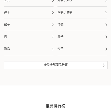
上衣
外套 / 大衣
褲子
西裝 / 套裝
裙子
洋裝
包
鞋子
飾品
帽子
皮夾 / 錢包
流行雜貨
查看全部商品分類
生活雜貨
眼鏡
泳衣 / 海灘用品
推薦排行榜