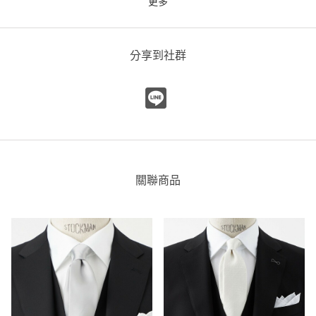
更多
絲綢領帶
green label relaxing
green label relaxing 微風南山
分享到社群
店
179cm
關聯商品