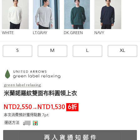
WHITE
LT.GRAY
DK.GREEN
NAVY
S
M
L
XL
green label relaxing
米蘭諾羅紋雙面布料圓領上衣
NTD2,550
NTD1,530
6折
→
本次消費預計獲得點數 7pt
運送方法