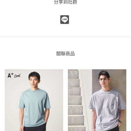
分享到社群
店
176cm
尺寸感
窄
寬
重量
重
輕
厚度
薄
厚
柔軟性
硬
軟
關聯商品
彈性
無彈性
彈性好
透明度
不透明
很透明