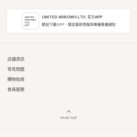
UNITED ARROWS LTD. 官方APP
歡迎下載APP，鎖定最新情報與專屬推播通知
green label relaxing
green label relaxing
T恤 / 剪裁上衣
T恤 / 剪裁上衣
店鋪資訊
6折
6折
NTD1,428
NTD1,128
常見問題
購物指南
會員服務
PAGE TOP