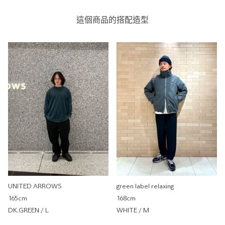
米蘭諾斜紋衛衣
UNITED ARROWS
這個商品的搭配造型
UNITED ARROWS 微風南山
店
0cm
尺寸感
窄
寬
重量
重
輕
厚度
薄
厚
柔軟性
硬
軟
彈性
無彈性
彈性好
透明度
不透明
很透明
UNITED ARROWS
green label relaxing
165cm
168cm
GLR 羅紋雙面布料上衣
DK.GREEN / L
WHITE / M