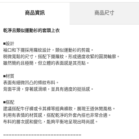
商品資訊
商品尺寸
乾淨且類似運動衫的套頭上衣
■設計
袖口和下擺採用羅紋設計，類似運動衫的剪裁。
稍微寬鬆的尺寸，搭配下擺羅紋，形成適度收緊的圓潤輪廓。
雖然簡約且極簡，但立體的表面感是其亮點。
■材質
表面有細微凹凸的條紋布料。
背面平滑，穿著感滑順，並具有適度的挺括感。
■搭配
建議搭配牛仔褲或卡其褲等經典褲款，展現王道休閒風格。
利用有表情的材質感，搭配乾淨的外套內搭也非常合適。
布料的層次感和變化，能夠平衡地呈現出時尚感。
============================