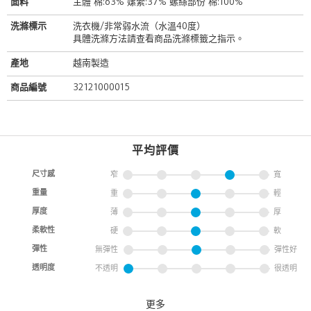
面料
主體 棉:63% 嫘縈:37% 螺絲部份 棉:100%
洗滌標示
洗衣機/非常弱水流（水溫40度）
具體洗滌方法請查看商品洗滌標籤之指示。
產地
越南製造
商品編號
32121000015
平均評價
尺寸感
窄
寬
重量
重
輕
厚度
薄
厚
柔軟性
硬
軟
彈性
無彈性
彈性好
透明度
不透明
很透明
更多