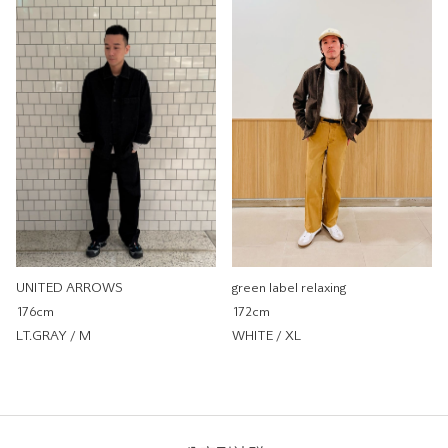
UNITED ARROWS
UNITED ARROWS 微風南山
店
0cm
尺寸感
窄
寬
重量
重
輕
厚度
薄
厚
柔軟性
硬
軟
彈性
無彈性
彈性好
透明度
不透明
很透明
UNITED ARROWS
green label relaxing
176cm
172cm
LT.GRAY / M
WHITE / XL
米蘭諾羅紋雙面布料圓領上衣
UNITED ARROWS
UNITED ARROWS 微風信義