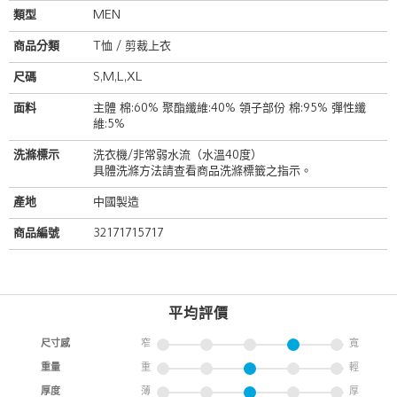
類型
MEN
商品分類
T恤 / 剪裁上衣
尺碼
S,M,L,XL
面料
主體 棉:60% 聚酯纖維:40% 領子部份 棉:95% 彈性纖
維:5%
洗滌標示
洗衣機/非常弱水流（水溫40度）
具體洗滌方法請查看商品洗滌標籤之指示。
產地
中國製造
商品編號
32171715717
平均評價
尺寸感
窄
寬
重量
重
輕
厚度
薄
厚