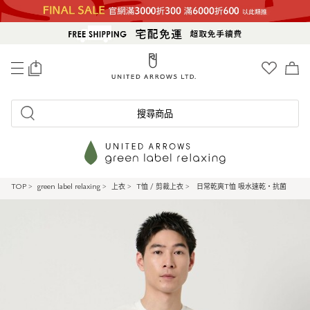
0
搜尋商品
TOP
>
green label relaxing
>
上衣
>
T恤 / 剪裁上衣
>
日常乾爽T恤 吸水速乾・抗菌