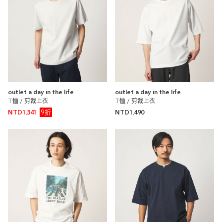
outlet a day in the life
outlet a day in the life
T恤 / 剪裁上衣
T恤 / 剪裁上衣
9折
NTD1,341
NTD1,490