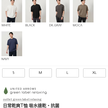
WHITE
BLACK
DK.GRAY
MOCA
NAVY
S
M
L
XL
outlet green label relaxing
日常乾爽T恤 吸水速乾・抗菌