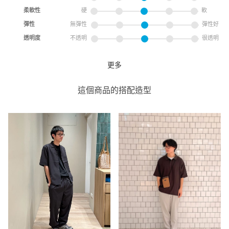
柔軟性
硬
軟
彈性
無彈性
彈性好
透明度
不透明
很透明
更多
日常乾爽T恤 吸水速乾・抗菌
green label relaxing
這個商品的搭配造型
green label relaxing 微風南山
店
168cm
尺寸感
窄
寬
重量
重
輕
厚度
薄
厚
柔軟性
硬
軟
彈性
無彈性
彈性好
透明度
不透明
很透明