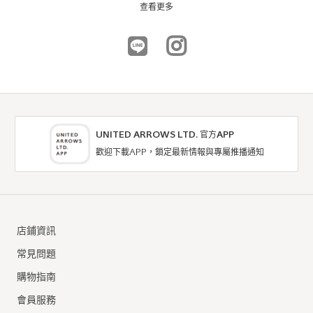
NTD1,590
NTD1,590
查看更多
UNITED ARROWS LTD. 官方APP
歡迎下載APP，鎖定最新情報與專屬推播通知
outlet a day in the life
outlet a day in the life
T恤 / 剪裁上衣
T恤 / 剪裁上衣
店鋪資訊
9折
9折
NTD1,431
NTD1,521
常見問題
購物指南
會員服務