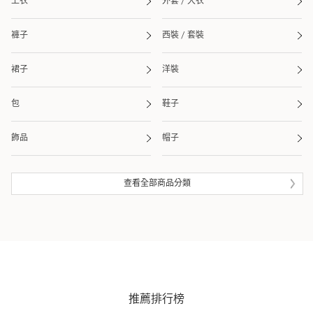
上衣
外套 / 大衣
褲子
西裝 / 套裝
裙子
洋裝
包
鞋子
飾品
帽子
皮夾 / 錢包
流行雜貨
查看全部商品分類
生活雜貨
眼鏡
泳衣 / 海灘用品
推薦排行榜