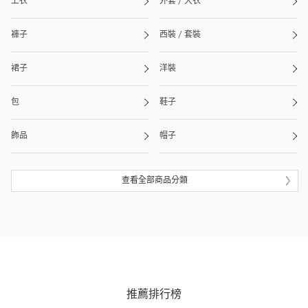
上衣
外套 / 大衣
褲子
西裝 / 套裝
裙子
洋裝
包
鞋子
飾品
帽子
皮夾 / 錢包
流行雜貨
查看全部商品分類
生活雜貨
眼鏡
泳衣 / 海灘用品
推薦排行榜