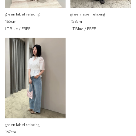
green label relaxing
green label relaxing 微風南山
green label relaxing
green label relaxing
店
158cm
165cm
157cm
LT.Blue / FREE
LT.Blue / FREE
重量
重
輕
TENERA 緞面單肩包
green label relaxing
green label relaxing 微風南山
店
0cm
green label relaxing
重量
重
輕
167cm