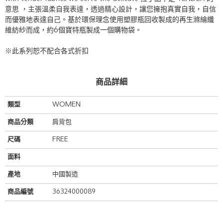
意思 ，主張溫柔自我表達，透過精心設計，讓您擁抱真實自我，自信
而優雅地表達自己。
基於環保理念使用塑膠瓶回收製成的再生滌綸纖
維紡紗而成，約6個寶特瓶製成一個購物袋。
※此系列恕不配合各式折扣
商品詳細
類型
WOMEN
商品分類
肩背包
尺碼
FREE
面料
產地
中國製造
商品編號
36324000089