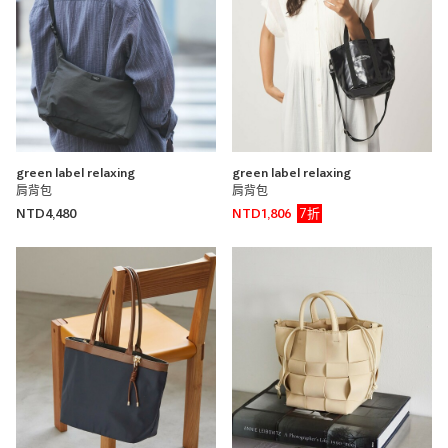
green label relaxing
green label relaxing
肩背包
肩背包
7折
NTD4,480
NTD1,806