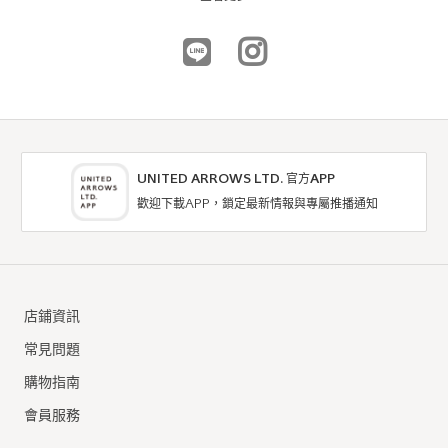
UNITED ARROWS LTD. 官方APP
歡迎下載APP，鎖定最新情報與專屬推播通知
green label relaxing
green label relaxing
肩背包
肩背包
店鋪資訊
6折
6折
NTD1,608
NTD1,608
常見問題
購物指南
會員服務