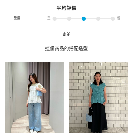
平均評價
重量
重
輕
更多
TENERA 緞面單肩包
green label relaxing
這個商品的搭配造型
green label relaxing 微風南山
店
166cm
重量
重
輕
tenera緞面單肩包