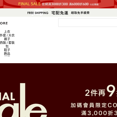
上衣
外套 / 大衣
褲子
西裝 / 套裝
包
鞋子
飾品
帽子
皮夾 / 錢包
流行雜貨
生活雜貨
新商品
排名
員工搭配造型
新聞
上衣
外套 / 大衣
褲子