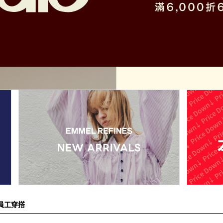
裙子
洋裝
西裝 / 套裝
包
鞋子
飾品
帽子
皮夾 / 錢包
流行雜貨
生活雜貨
新商品
排名
員工搭配造型
新聞
員工穿搭