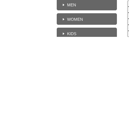
MEN
WOMEN
KIDS
HOME
en label relaxing
green label relaxing
green label relaxing
TEN南山店STAFF
Shirley
Shirley
157cm
157cm
按商品分類查找