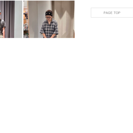
green label relaxing
 label relaxing
green label relaxing
Bella
南港LaLaport店
Patty
158cm
FF
162cm
m