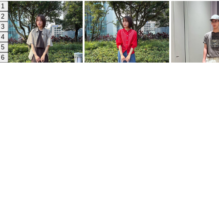
1
2
3
4
5
6
7
8
9
10
green
green label relaxing
green label relaxing
GLR
Shirley
Shirley
STA
157cm
157cm
178c
Previous
最新消息