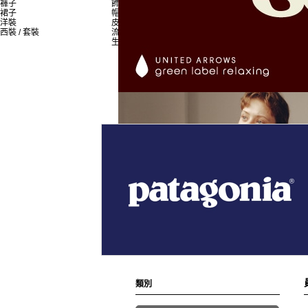
褲子
飾品
員工搭配造型
裙子
帽子
新聞
洋裝
皮夾 / 錢包
西裝 / 套裝
流行雜貨
生活雜貨
類別