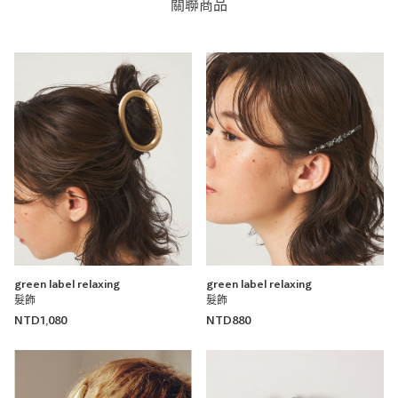
關聯商品
green label relaxing
green label relaxing
髮飾
髮飾
NTD1,080
NTD880