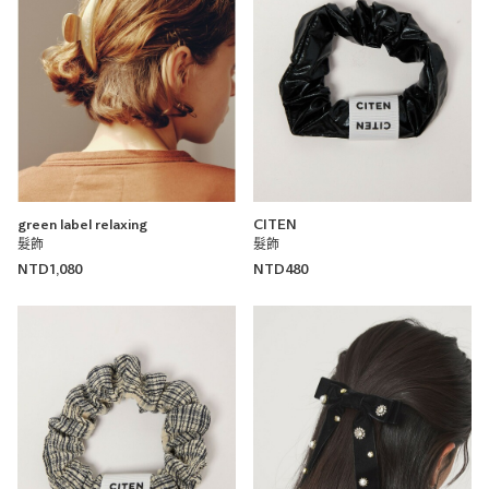
green label relaxing
CITEN
髮飾
髮飾
NTD1,080
NTD480