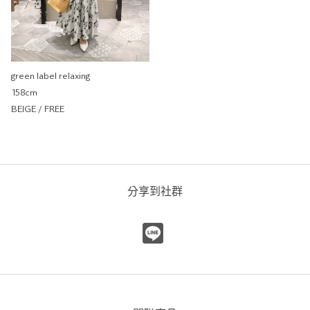
green label relaxing
158cm
BEIGE / FREE
分享到社群