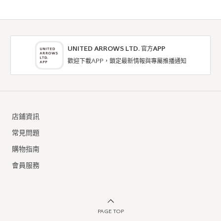
UNITED ARROWS LTD. 官方APP
歡迎下載APP，鎖定最新情報與專屬推播通知
Topologie
Topologie
手機配件
手機配件
店鋪資訊
NTD1,480
NTD980
常見問題
購物指南
會員服務
PAGE TOP