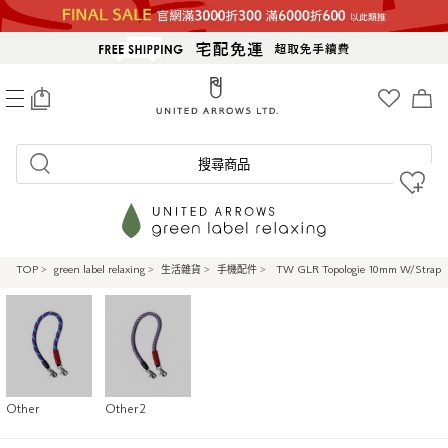
0
搜尋商品
TOP
>
green label relaxing
>
生活雜貨
>
手機配件
>
TW GLR Topologie 10mm W/Strap
Other
Other2