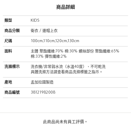
商品詳細
類型
KIDS
商品分類
衛衣 / 連帽上衣
尺碼
100cm,110cm,120cm,130cm
面料
主體 聚酯纖維:70% 棉:30% 螺絲部份 聚酯纖維:65%
棉:33% 彈性纖維:2%
洗滌標示
洗衣機/非常弱水流（水溫40度）、不可乾洗
具體洗滌方法請查看商品洗滌標籤之指示。
產地
孟加拉國製造
商品編號
38121982008
此商品尚未有員工評價。