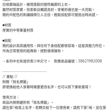
拉格蘭袖設計，展現寬鬆的隨性輪廓的上衣。
雖然材質厚實，但柔軟且觸感良好，穿著舒適也是一大亮點。
簡約中配色的刺繡線條引人注目，輕鬆搭配即可營造出時尚感。
■材質
厚實的中等重量材質
■搭配
簡約設計具高通用性，與任何下身搭配都很容易，這是其魅力所在。
作為日常使用的經典款，絕對值得擁有。
・系列中也有提供青少年尺寸。 對應商品編號：
38621982008
------------------------------------
// 重點 //
附贈「姓名標籤」
即使換給他人穿著時需要更改名字，也可以剪下重新書寫！
使用方法：
商品內側側邊附有「姓名標籤」。
請在第1格寫上名字，若轉交給下一位使用者，請剪下第1格，並在第