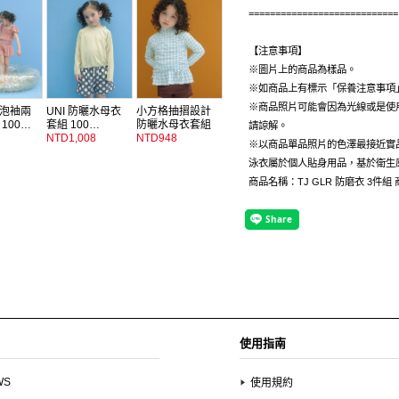
============================
【注意事項】
※圖片上的商品為樣品。
※如商品上有標示「保養注意事項
※商品照片可能會因為光線或是使
泡袖兩
UNI 防曬水母衣
小方格抽摺設計
100…
套組 100…
防曬水母衣套組
請諒解。
NTD1,008
…
NTD948
※以商品單品照片的色澤最接近實
泳衣屬於個人貼身用品，基於衛生
商品名稱：TJ GLR 防磨衣 3件組 商
使用指南
WS
使用規約