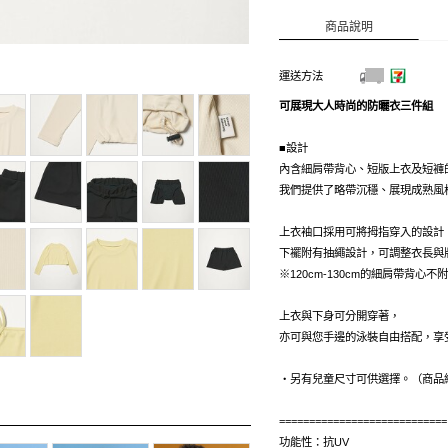
商品說明
運送方法
可展現大人時尚的防曬衣三件組
■設計
內含細肩帶背心、短版上衣及短褲
我們提供了略帶沉穩、展現成熟風
上衣袖口採用可將拇指穿入的設計
下襬附有抽繩設計，可調整衣長與
※120cm-130cm的細肩帶背心不
上衣與下身可分開穿著，
亦可與您手邊的泳裝自由搭配，享
・另有兒童尺寸可供選擇。（商品
============================
功能性：抗UV