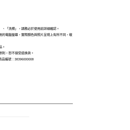
」、「洗標」，請務必於使用前詳細確認。
用的電腦螢幕，實際顏色與照片呈現上有所不同，敬
品。
原則，恕不接受退換貨。
品編號：38396000008