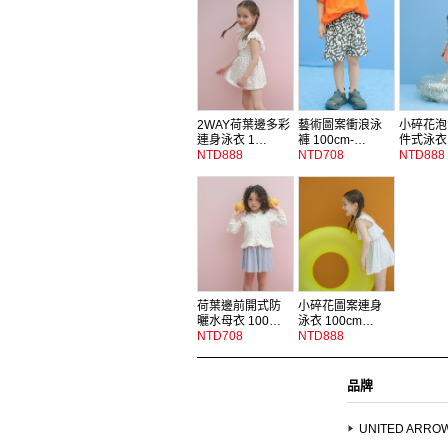
2WAY荷葉邊多彩
藝術圖案衝浪泳
小碎花泡
連身泳衣 1…
褲 100cm-…
件式泳衣 
NTD888
NTD708
NTD888
荷葉邊前開式防
小碎花圖案連身
曬水母衣 100…
泳衣 100cm…
NTD708
NTD888
品牌
UNITED ARRO