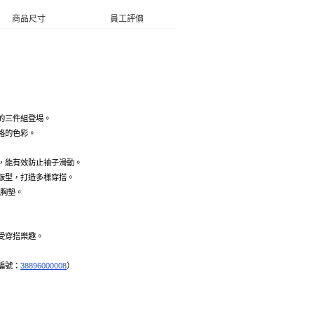
商品尺寸
員工評價
的三件組登場。
格的色彩。
，能有效防止袖子滑動。
版型，打造多樣穿搭。
附胸墊。
受穿搭樂趣。
編號：
38896000008
）