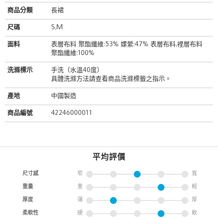
商品分類
長裙
尺碼
S,M
面料
表層布料 聚酯纖維:53% 嫘縈:47% 表層布料,裡層布料
聚酯纖維:100%
洗滌標示
手洗（水溫40度）
具體洗滌方法請查看商品洗滌標籤之指示。
產地
中國製造
商品編號
42246000011
平均評價
尺寸感
窄
寬
重量
重
輕
厚度
薄
厚
柔軟性
硬
軟