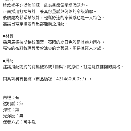
這款裙子充滿悠閒感，能為季節氛圍增添活力。
正面採用打褶設計，兼具份量感與俐落的窄版輪廓。
後腰處為鬆緊帶設計，輕鬆舒適的穿著感也是一大特色。
無論日常穿搭或外出都能廣泛搭配。
■材質
採用馬德拉斯格紋圖案，亮眼的夏日色彩是其魅力所在。
獨特的布料紋理與柔軟涼爽的穿著感，更是其迷人之處。
■搭配
建議搭配簡約的寬鬆襯衫或T恤與平底涼鞋，打造隨性慵懶的風格。
同系列另有長褲（商品編號：
42146000037
）。
============================
內裡：有
透明感：無
彈性：無
光澤感：無
保養方式：可手洗
============================