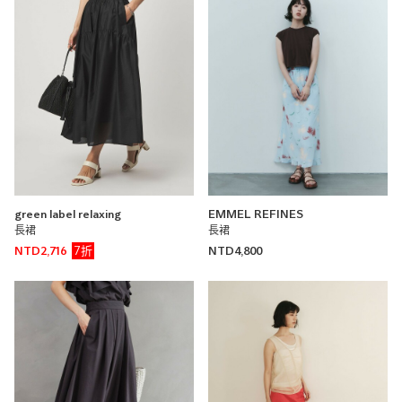
green label relaxing
EMMEL REFINES
長裙
長裙
7折
NTD2,716
NTD4,800