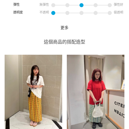
彈性
無彈性
彈性好
透明度
不透明
很透明
更多
馬德拉斯格紋長裙
green label relaxing
這個商品的搭配造型
CITEN南山店
0cm
尺寸感
窄
寬
重量
重
輕
厚度
薄
厚
柔軟性
硬
軟
彈性
無彈性
彈性好
透明度
不透明
很透明