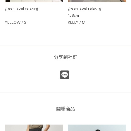
green label relaxing
green label relaxing
158cm
KELLY / M
YELLOW / S
分享到社群
關聯商品