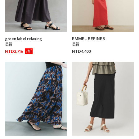
green label relaxing
EMMEL REFINES
長裙
長裙
7折
NTD2,716
NTD4,400