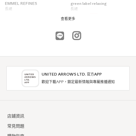
EMMEL REFINES
green label relaxing
長裙
長裙
7折
NTD5,100
NTD1,736
查看更多
UNITED ARROWS LTD. 官方APP
歡迎下載APP，鎖定最新情報與專屬推播通知
green label relaxing
CITEN
長裙
長裙
店鋪資訊
10折
7折
NTD2,380
NTD1,596
常見問題