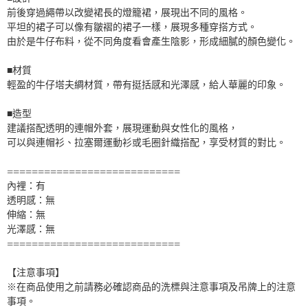
前後穿過繩帶以改變裙長的燈籠裙，展現出不同的風格。
平坦的裙子可以像有皺褶的裙子一樣，展現多種穿搭方式。
由於是牛仔布料，從不同角度看會產生陰影，形成細膩的顏色變化。
■材質
輕盈的牛仔塔夫綢材質，帶有挺括感和光澤感，給人華麗的印象。
■造型
建議搭配透明的連帽外套，展現運動與女性化的風格，
可以與連帽衫、拉塞爾運動衫或毛圈針織搭配，享受材質的對比。
============================
內裡：有
透明感：無
伸縮：無
光澤感：無
============================
【注意事項】
※在商品使用之前請務必確認商品的洗標與注意事項及吊牌上的注意
事項。