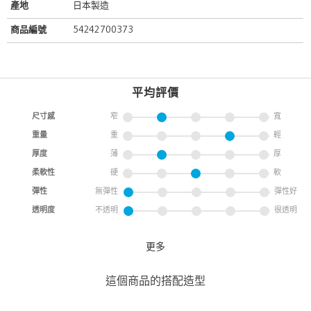
產地
日本製造
商品編號
54242700373
平均評價
尺寸感
窄
寬
重量
重
輕
厚度
薄
厚
柔軟性
硬
軟
彈性
無彈性
彈性好
透明度
不透明
很透明
更多
塔夫綢抽繩荷葉裙
UNITED ARROWS
這個商品的搭配造型
UNITED ARROWS 林口