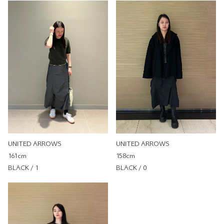
OUTLET
162cm
尺寸感
窄
寬
重量
重
輕
厚度
薄
厚
柔軟性
硬
軟
彈性
無彈性
彈性好
透明度
不透明
很透明
UNITED ARROWS
UNITED ARROWS
158cm
161cm
BLACK / 0
BLACK / 1
＜ASTRAET＞塔夫綢抽繩荷葉裙
UNITED ARROWS
UNITED ARROWS 微風信義