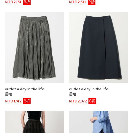
9折
9折
NTD2,151
NTD2,511
outlet a day in the life
outlet a day in the life
長裙
長裙
8折
8折
NTD1,912
NTD2,072