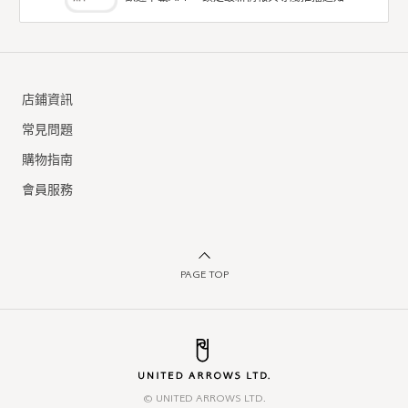
outlet coen
outlet UNITED ARROWS
長裙
長裙
店鋪資訊
5折
5折
NTD945
NTD3,955
常見問題
購物指南
會員服務
PAGE TOP
outlet BEAUTY & YOUTH
outlet coen
長裙
長裙
© UNITED ARROWS LTD.