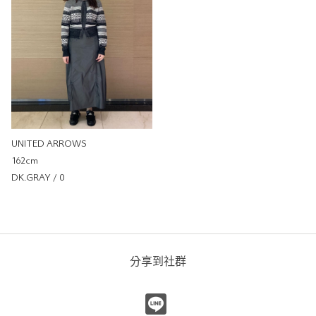
店
0cm
尺寸感
窄
寬
重量
重
輕
厚度
薄
厚
柔軟性
硬
軟
彈性
無彈性
彈性好
UNITED ARROWS
透明度
不透明
很透明
162cm
DK.GRAY / 0
分享到社群
塔夫綢抽繩荷葉裙
UNITED ARROWS
UNITED ARROWS 微風信義
店