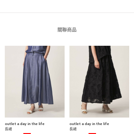
162cm
尺寸感
窄
寬
重量
重
輕
關聯商品
厚度
薄
厚
柔軟性
硬
軟
彈性
無彈性
彈性好
透明度
不透明
很透明
outlet a day in the life
outlet a day in the life
長裙
長裙