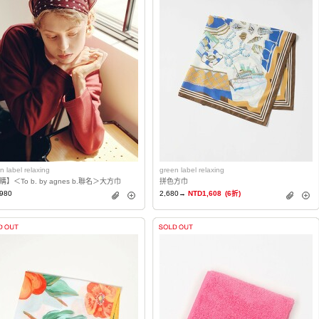
n label relaxing
green label relaxing
】＜To b. by agnes b.聯名＞大方巾
拼色方巾
980
2,680→
NTD1,608
(6折)