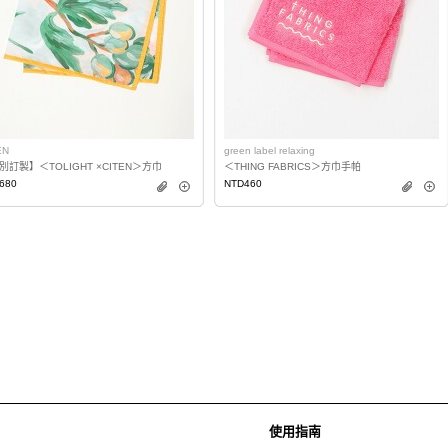
EN
green label relaxing
別訂製】＜TOLIGHT ×CITEN＞方巾
＜THING FABRICS＞方巾手帕
680
NTD460
使用指南