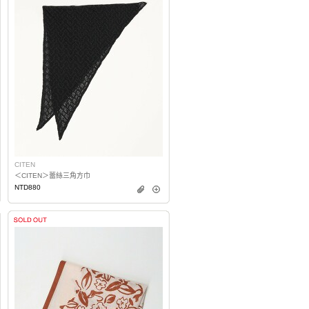
CITEN
＜CITEN＞蕾絲三角方巾
NTD880