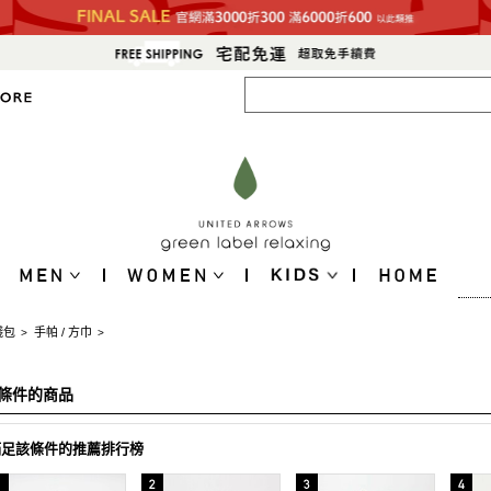
錢包
手帕 / 方巾
>
>
條件的商品
滿足該條件的推薦排行榜