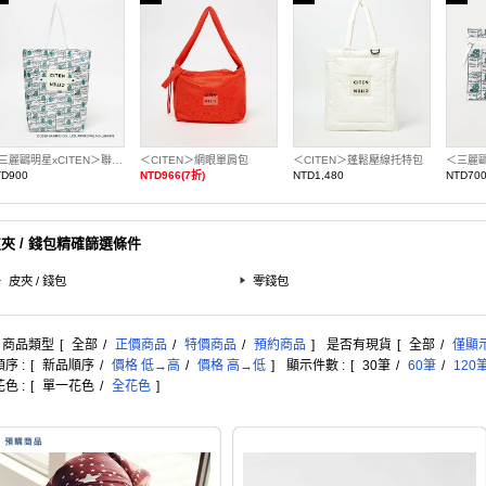
＜三麗鷗明星xCITEN＞聯名捲捲收納托特包
＜CITEN＞網眼單肩包
＜CITEN＞蓬鬆壓線托特包
TD900
NTD966(7折)
NTD1,480
NTD70
夾 / 錢包精確篩選條件
皮夾 / 錢包
零錢包
: 商品類型
[
全部
/
正價商品
/
特價商品
/
預約商品
]
是否有現貨
[
全部
/
僅顯
序 :
[
新品順序
/
價格 低→高
/
價格 高→低
]
顯示件數 :
[
30筆
/
60筆
/
120
色 :
[
單一花色
/
全花色
]