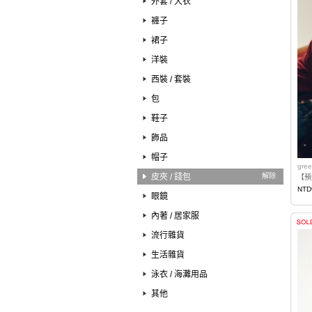
外套 / 大衣
褲子
裙子
洋裝
西裝 / 套裝
包
鞋子
飾品
帽子
gree
皮夾 / 錢包
解除
【預購
NTD
眼鏡
內著 / 居家服
流行雜貨
生活雜貨
泳衣 / 海灘用品
其他