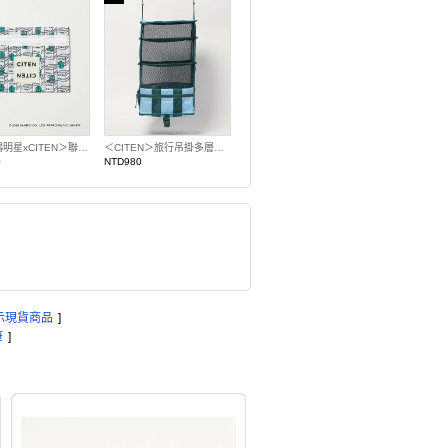
＜三麗鷗明星xCITEN＞聯名平面收納袋
＜CITEN＞旅行吊掛多層整理袋 條紋
0
NTD980
示現貨商品
]
筆
]