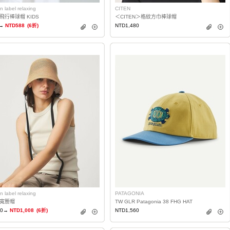
n label relaxing
CITEN
飛行棒球帽 KIDS
＜CITEN＞格紋方巾棒球帽
→
NTD588
(6折)
NTD1,480
n label relaxing
PATAGONIA
寬簷帽
TW GLR Patagonia 38 FHG HAT
80→
NTD1,008
(6折)
NTD1,560