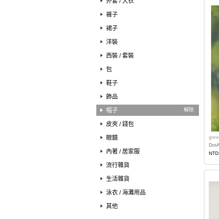
外套 / 大衣
褲子
裙子
洋裝
西裝 / 套裝
包
鞋子
飾品
帽子
解除
皮夾 / 錢包
眼鏡
gree
Dot
內著 / 居家服
NTD
流行雜貨
生活雜貨
泳衣 / 海灘用品
其他