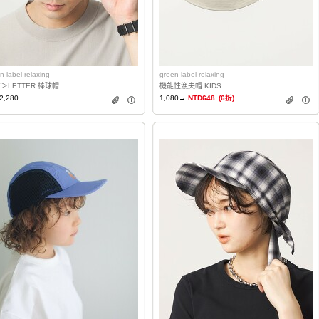
n label relaxing
green label relaxing
Y＞LETTER 棒球帽
機能性漁夫帽 KIDS
2,280
1,080→
NTD648
(6折)