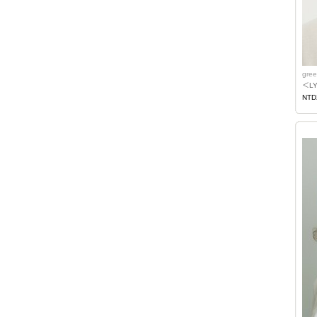
gree
＜L
NTD