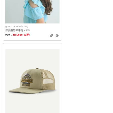
green label relaxing
條後緞帶棒球帽 KIDS
980→
NTD588
(6折)