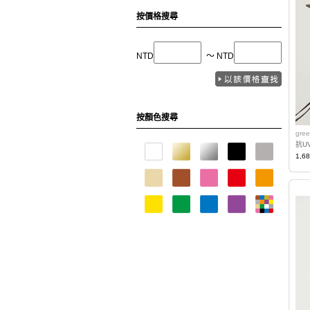
按價格搜尋
NTD
〜 NTD
按顏色搜尋
gree
抗U
1,6