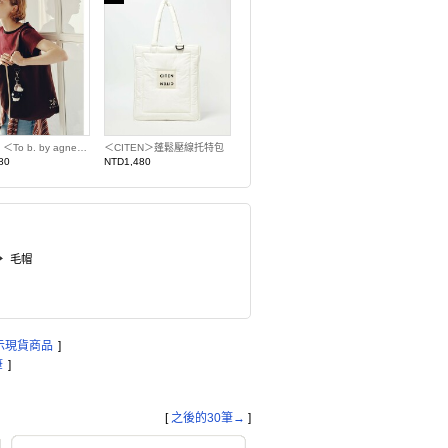
【預購】＜To b. by agnes b.聯名＞托特包
＜CITEN＞蓬鬆壓線托特包
80
NTD1,480
毛帽
示現貨商品
]
筆
]
[
之後的30筆→
]