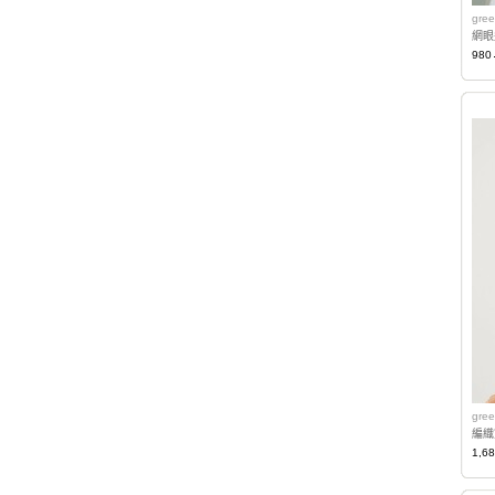
gree
網眼
980
gree
編織
1,6