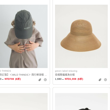
D THINGS
green label relaxing
【特別訂製】＜WILD THINGS＞ 飛行棒球帽 KIDS
長帽簷編織漁夫帽
80→
NTD708
(6折)
1,680→
NTD1,008
(6折)