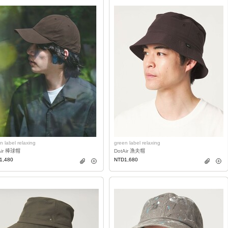
n label relaxing
green label relaxing
Air 棒球帽
DotAir 漁夫帽
1,480
NTD1,680