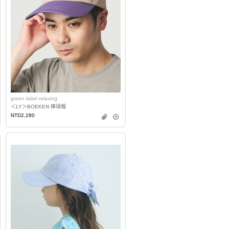
green label relaxing
＜LY＞BOEKEN 棒球帽
NTD2,280