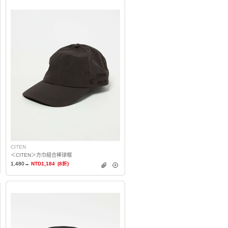
CITEN
＜CITEN＞方巾組合棒球帽
1,480→
NTD1,184
(8折)