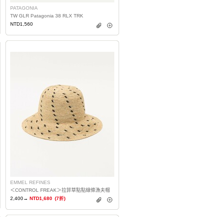
PATAGONIA
TW GLR Patagonia 38 RLX TRK
NTD1,560
EMMEL REFINES
＜CONTROL FREAK＞拉菲草點點線條漁夫帽
2,400→
NTD1,680
(7折)