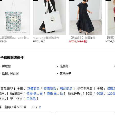
＜三麗鷗明星xCITEN＞聯名捲捲收納托特包
＜CITEN＞鋪棉托特包
【結論系列】打摺洋裝
TD900
NTD1,280
NTD2,568(6折)
NTD2,5
帽子精確篩選條件
棒球帽
漁夫帽
扁帽 / 貝雷帽
其他帽子
: 商品類型
[
全部
/
正價商品
/
特價商品
/
預約商品
]
是否有現貨
[
全部
/
僅顯
序 :
[
新品順序
/
價格 低→高
/
價格 高→低
]
顯示件數 :
[
30筆
/
60筆
/
120
色 :
[
單一花色
/
全花色
]
筆 顯示 1筆〜30筆
1
/
2