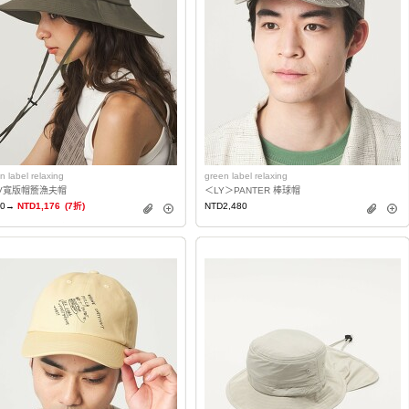
n label relaxing
green label relaxing
V寬版帽簷漁夫帽
＜LY＞PANTER 棒球帽
80→
NTD1,176
(7折)
NTD2,480