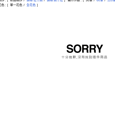
序 :
[
新品順序
/
價格 低→高
/
價格 高→低
]
顯示件數 :
[
30筆
/
60筆
/
120
色 :
[
單一花色
/
全花色
]