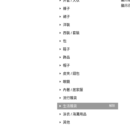
顯示順
外套 / 大衣
顯示花
褲子
裙子
洋裝
西裝 / 套裝
包
鞋子
飾品
帽子
皮夾 / 錢包
眼鏡
內著 / 居家服
流行雜貨
生活雜貨
解除
泳衣 / 海灘用品
其他