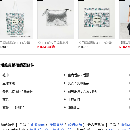
＜三麗鷗明星xCITEN＞聯名捲捲收納托特包
＜CITEN＞2口袋收納袋
＜三麗鷗明星xCITEN＞聯名平面收納袋
【結論
TD900
NTD600(8折)
NTD700
NTD2,5
生活雜貨精確篩選條件
毛巾
室內香氛 / 香薰
生活家電
洗衣 / 洗滌用品
餐具 / 玻璃杯 / 馬克杯
廚房用具 / 刀叉 / 圍裙
文具
手機配件
露營 / 戶外用品
運動用品
: 商品類型
[
全部
/
正價商品
/
特價商品
/
預約商品
]
是否有現貨
[
全部
/
僅顯