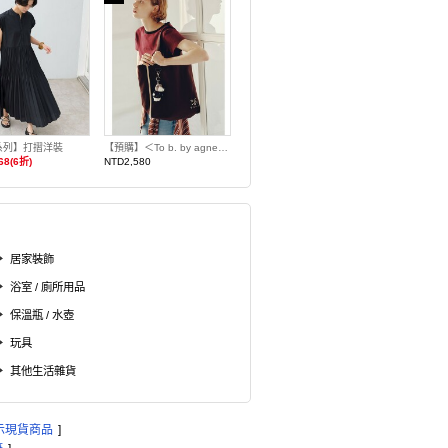
系列】打摺洋裝
【預購】＜To b. by agnes b.聯名＞托特包
68(6折)
NTD2,580
居家裝飾
浴室 / 廁所用品
保溫瓶 / 水壺
玩具
其他生活雜貨
示現貨商品
]