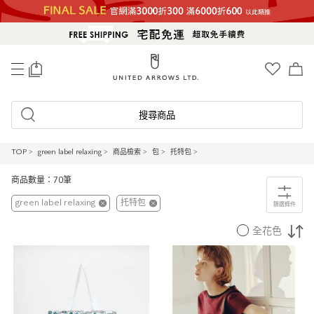
0
搜尋商品
TOP
>
green label relaxing
>
商品檢索
>
包
>
托特包
>
商品數量：70筆
green label relaxing
托特包
篩選條件
全花色