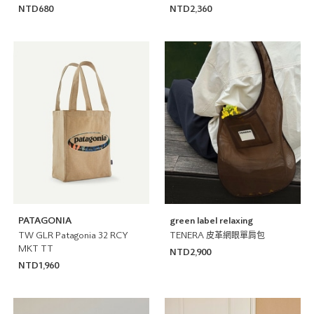
NTD680
NTD2,360
PATAGONIA
green label relaxing
TW GLR Patagonia 32 RCY
TENERA 皮革網眼單肩包
MKT TT
NTD2,900
NTD1,960