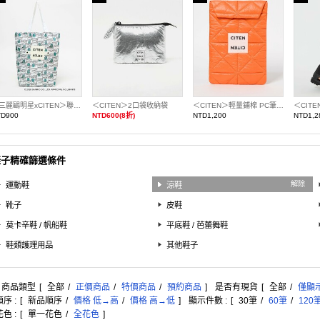
＜三麗鷗明星xCITEN＞聯名捲捲收納托特包
＜CITEN＞2口袋收納袋
＜CITEN＞輕量鋪棉 PC筆電收納包 L
＜CIT
TD900
NTD600(8折)
NTD1,200
NTD1,2
鞋子精確篩選條件
解除
運動鞋
涼鞋
靴子
皮鞋
莫卡辛鞋 / 帆船鞋
平底鞋 / 芭蕾舞鞋
鞋類護理用品
其他鞋子
: 商品類型
[
全部
/
正價商品
/
特價商品
/
預約商品
]
是否有現貨
[
全部
/
僅顯
序 :
[
新品順序
/
價格 低→高
/
價格 高→低
]
顯示件數 :
[
30筆
/
60筆
/
120
色 :
[
單一花色
/
全花色
]