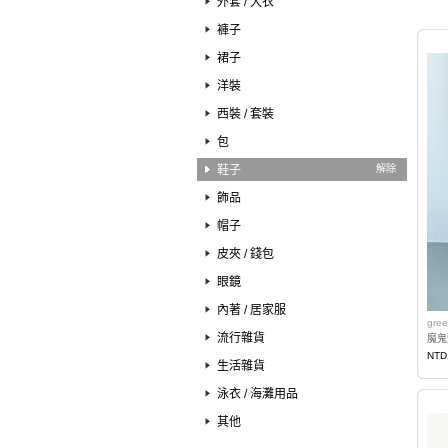
外套 / 大衣
褲子
裙子
洋裝
西裝 / 套裝
包
鞋子
解除
飾品
帽子
皮夾 / 錢包
眼鏡
內著 / 居家服
gree
流行雜貨
魔鬼
NTD
生活雜貨
泳衣 / 海灘用品
其他