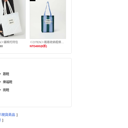
EN＞鋪棉托特包
＜CITEN＞捲捲收納粗條紋托特包S
80
NTD480(8折)
跟鞋
樂福鞋
雨鞋
示現貨商品
]
筆
]