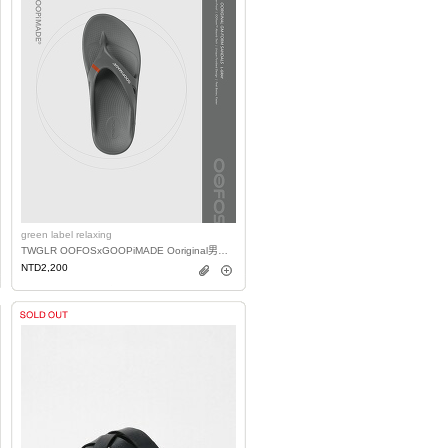
green label relaxing
TWGLR OOFOSxGOOPiMADE Ooriginal男段**一色限購一件**
NTD2,200