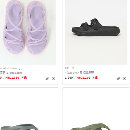
n label relaxing
CITEN
鞋 17cm-23cm
＜CITEN＞雙扣環涼鞋
80→
NTD1,036
(7折)
1,680→
NTD1,176
(7折)