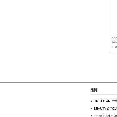
OO
TW 
NTD
品牌
UNITED ARRO
BEAUTY & YO
green label rela