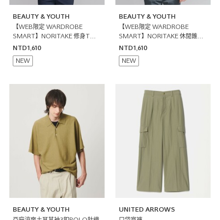
BEAUTY & YOUTH
BEAUTY & YOUTH
【WEB限定 WARDROBE
【WEB限定 WARDROBE
SMART】NORITAKE 修身T恤
SMART】NORITAKE 休閒錐形
日本製
T恤 日本製
NTD1,610
NTD1,610
NEW
NEW
BEAUTY & YOUTH
UNITED ARROWS