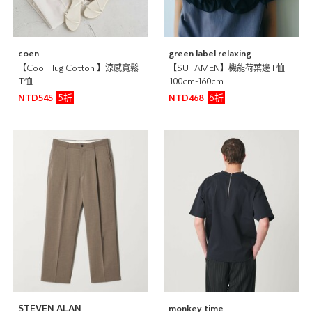
coen
green label relaxing
【Cool Hug Cotton 】涼感寬鬆
【SUTAMEN】機能荷葉邊T恤
T恤
100cm-160cm
5折
6折
NTD545
NTD468
STEVEN ALAN
monkey time