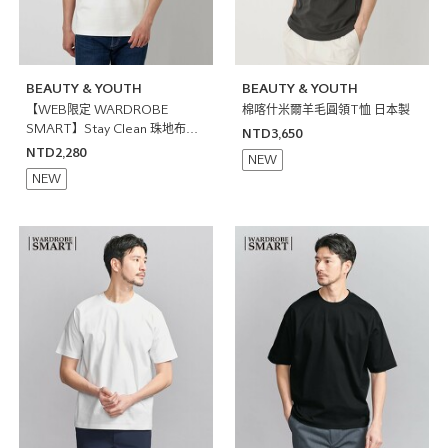
BEAUTY & YOUTH
BEAUTY & YOUTH
【WEB限定 WARDROBE
棉喀什米爾羊毛圓領T恤 日本製
SMART】Stay Clean 珠地布開
NTD3,650
襟領POLO衫 抗菌防臭
NTD2,280
NEW
NEW