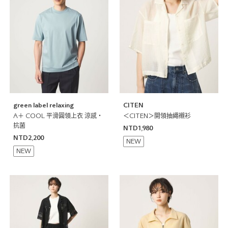
green label relaxing
CITEN
A＋ COOL 平滑圓領上衣 涼感・
＜CITEN＞開領抽繩襯衫
抗菌
NTD1,980
NTD2,200
NEW
NEW