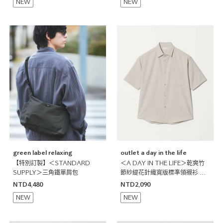
NEW
NEW
green label relaxing
outlet a day in the life
【特別訂製】＜STANDARD
＜A DAY IN THE LIFE＞乾爽竹
SUPPLY＞三角鐵單肩包
節紗緹花針織寬版標準領襯衫 吸
水速乾
NTD4,480
NTD2,090
NEW
NEW