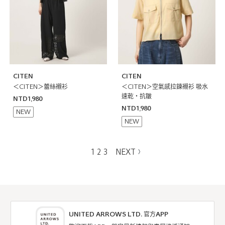
CITEN
CITEN
＜CITEN＞蕾絲襯衫
＜CITEN＞空氣感拉鍊襯衫 吸水
速乾・抗皺
NTD1,980
NTD1,980
NEW
NEW
1
2
3
NEXT
UNITED ARROWS LTD. 官方APP