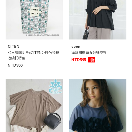
CITEN
coen
＜三麗鷗明星xCITEN＞聯名捲捲
涼感開襟領五分袖罩衫
收納托特包
5折
NTD595
NTD900