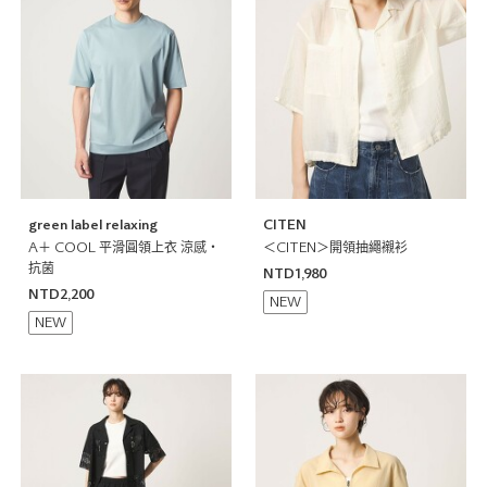
green label relaxing
CITEN
A＋ COOL 平滑圓領上衣 涼感・
＜CITEN＞開領抽繩襯衫
抗菌
NTD1,980
NTD2,200
NEW
NEW