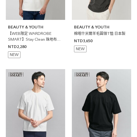
BEAUTY & YOUTH
BEAUTY & YOUTH
【WEB限定 WARDROBE
棉喀什米爾羊毛圓領T恤 日本製
SMART】Stay Clean 珠地布開
NTD3,650
襟領POLO衫 抗菌防臭
NTD2,280
NEW
NEW