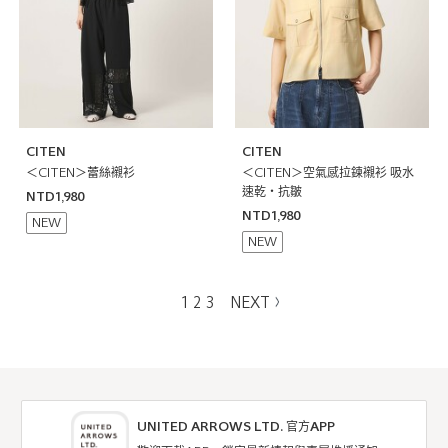
CITEN
CITEN
＜CITEN＞蕾絲襯衫
＜CITEN＞空氣感拉鍊襯衫 吸水
速乾・抗皺
NTD1,980
NTD1,980
NEW
NEW
1
2
3
NEXT
UNITED ARROWS LTD. 官方APP