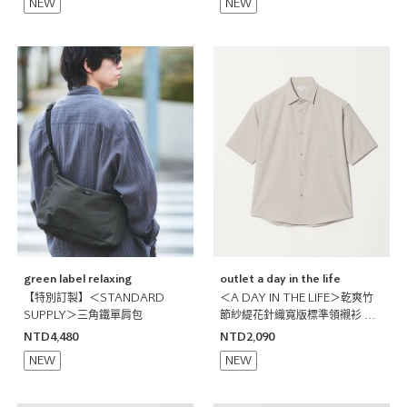
NEW
NEW
green label relaxing
outlet a day in the life
【特別訂製】＜STANDARD
＜A DAY IN THE LIFE＞乾爽竹
SUPPLY＞三角鐵單肩包
節紗緹花針織寬版標準領襯衫 吸
水速乾
NTD4,480
NTD2,090
NEW
NEW