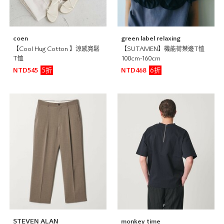
coen
green label relaxing
【Cool Hug Cotton 】涼感寬鬆
【SUTAMEN】機能荷葉邊T恤
T恤
100cm-160cm
5折
6折
NTD545
NTD468
STEVEN ALAN
monkey time