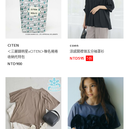
CITEN
coen
＜三麗鷗明星xCITEN＞聯名捲捲
涼感開襟領五分袖罩衫
收納托特包
5折
NTD595
NTD900