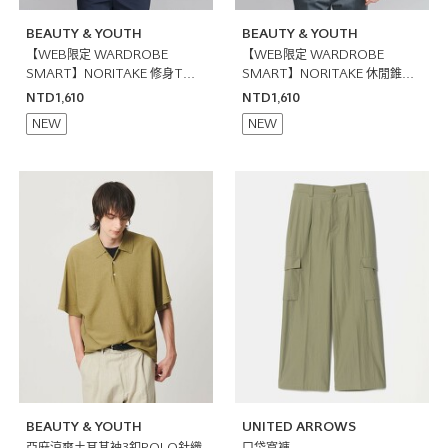
BEAUTY & YOUTH
BEAUTY & YOUTH
【WEB限定 WARDROBE
【WEB限定 WARDROBE
SMART】NORITAKE 修身T恤
SMART】NORITAKE 休閒錐形
日本製
T恤 日本製
NTD1,610
NTD1,610
NEW
NEW
BEAUTY & YOUTH
UNITED ARROWS