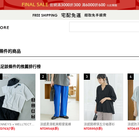
條件的商品
滿足該條件的推薦排行榜
PENNEYS x WELLTECT特別訂製多機能刺繡T恤 抗UV・涼感・吸水速乾・遮熱
涼感柔滑乾爽輕便寬褲
涼感開襟領五分袖罩衫
D763(7折)
NTD954(6折)
NTD595(5折)
NTD645