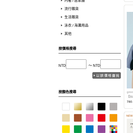
內著 / 居家服
流行雜貨
生活雜貨
泳衣 / 海灘用品
其他
按價格搜尋
NTD
〜 NTD
按顏色搜尋
gree
【S
780