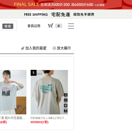
會員註冊
0
加入我的最愛
放大顯示
涼感防汗漬 相片印花寬鬆T恤
PENNEYS x WELLTECT特別訂製多機能印花T恤 抗UV・涼感・吸水速乾・遮熱
(5折)
NTD903(7折)