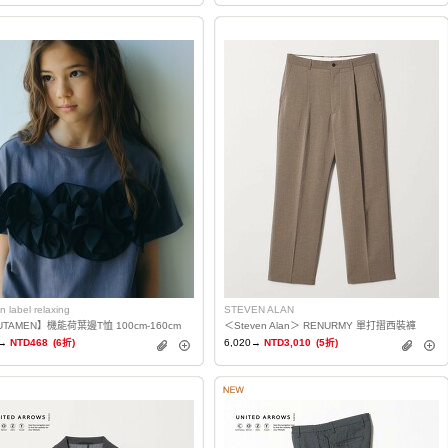
n label relaxing
STEVEN ALAN
UTAMEN】機能荷葉邊T恤 100cm-160cm
＜Steven Alan＞ RENURMY 單打摺西裝褲
→
NTD468
(6折)
6,020→
NTD3,010
(5折)