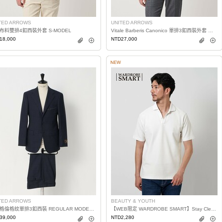
TED ARROWS
UNITED ARROWS
布料雙排4釦西裝外套 S-MODEL
Vitale Barberis Canonico 單排3釦西裝外套 日本製
18,000
NTD27,000
TED ARROWS
BEAUTY & YOUTH
明暗格倫格紋單排3釦西裝 REGULAR MODEL 日本製
【WEB限定 WARDROBE SMART】Stay Clean 珠地布開襟領POLO衫 抗菌防臭
39,000
NTD2,280