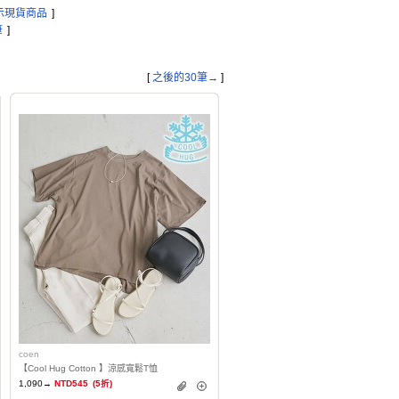
示現貨商品
]
筆
]
[
之後的30筆→
]
coen
【Cool Hug Cotton 】涼感寬鬆T恤
1,090→
NTD545
(5折)