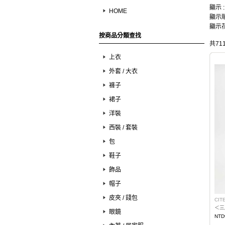
顯示 
HOME
顯示順
顯示花
按商品分類查找
共71
上衣
外套 / 大衣
褲子
裙子
洋裝
西裝 / 套裝
包
鞋子
飾品
帽子
皮夾 / 錢包
CIT
＜三
眼鏡
NTD