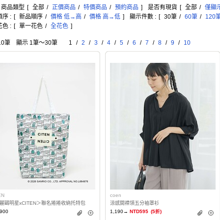
: 商品類型
[
全部
/
正價商品
/
特價商品
/
預約商品
]
是否有現貨
[
全部
/
僅顯
序 :
[
新品順序
/
價格 低→高
/
價格 高→低
]
顯示件數 :
[
30筆
/
60筆
/
120
色 :
[
單一花色
/
全花色
]
10筆 顯示 1筆〜30筆
1
/
2
/
3
/
4
/
5
/
6
/
7
/
8
/
9
/
10
EN
coen
麗鷗明星xCITEN＞聯名捲捲收納托特包
涼感開襟領五分袖罩衫
900
1,190→
NTD595
(5折)