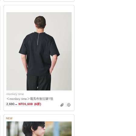
monkey time
＜monkey time＞羅馬布後拉鍊T恤
2,680→
NTD1,608
(6折)