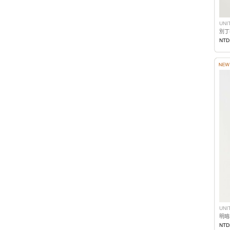
UNI
別丁
NTD
UNI
NTD