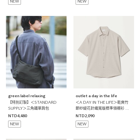
NEW
NEW
green label relaxing
outlet a day in the life
【特別訂製】＜STANDARD
＜A DAY IN THE LIFE＞乾爽竹
SUPPLY＞三角鐵單肩包
節紗緹花針織寬版標準領襯衫 吸
水速乾
NTD4,480
NTD2,090
NEW
NEW