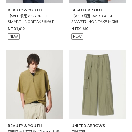
BEAUTY & YOUTH
BEAUTY & YOUTH
【WEB限定 WARDROBE
【WEB限定 WARDROBE
SMART】NORITAKE 修身T恤
SMART】NORITAKE 休閒錐形
日本製
T恤 日本製
NTD1,610
NTD1,610
NEW
NEW
BEAUTY & YOUTH
UNITED ARROWS