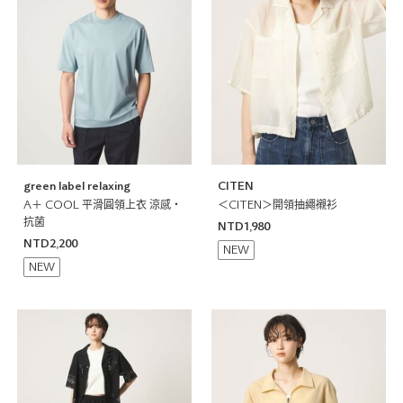
green label relaxing
CITEN
A＋ COOL 平滑圓領上衣 涼感・
＜CITEN＞開領抽繩襯衫
抗菌
NTD1,980
NTD2,200
NEW
NEW