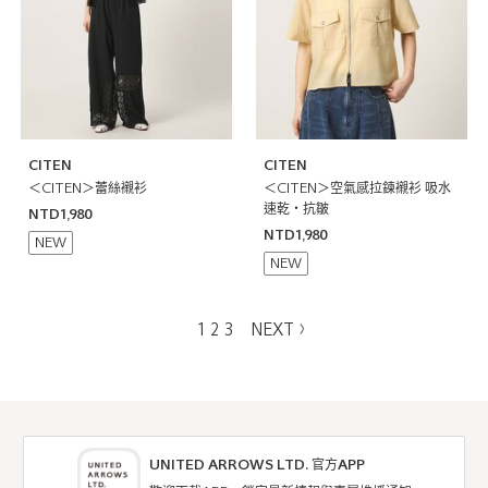
CITEN
CITEN
＜CITEN＞蕾絲襯衫
＜CITEN＞空氣感拉鍊襯衫 吸水
速乾・抗皺
NTD1,980
NTD1,980
NEW
NEW
1
2
3
NEXT
UNITED ARROWS LTD. 官方APP