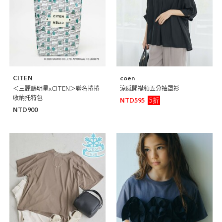
CITEN
coen
＜三麗鷗明星xCITEN＞聯名捲捲
涼感開襟領五分袖罩衫
收納托特包
5折
NTD595
NTD900