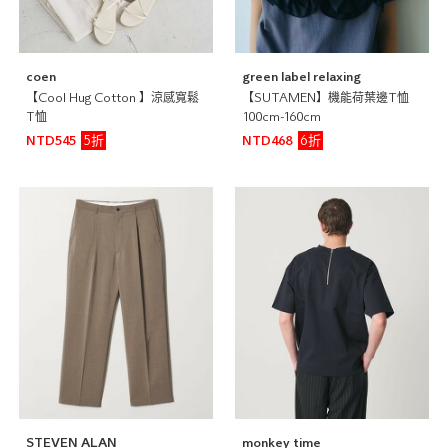
coen
green label relaxing
【Cool Hug Cotton 】涼感寬鬆
【SUTAMEN】機能荷葉邊T恤
T恤
100cm-160cm
5折
6折
NTD545
NTD468
STEVEN ALAN
monkey time