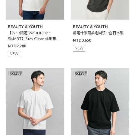
BEAUTY & YOUTH
BEAUTY & YOUTH
【WEB限定 WARDROBE
棉喀什米爾羊毛圓領T恤 日本製
SMART】Stay Clean 珠地布開
NTD3,650
襟領POLO衫 抗菌防臭
NTD2,280
NEW
NEW