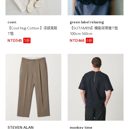
coen
green label relaxing
【Cool Hug Cotton 】涼感寬鬆
【SUTAMEN】機能荷葉邊T恤
T恤
100cm-160cm
5折
6折
NTD545
NTD468
STEVEN ALAN
monkey time