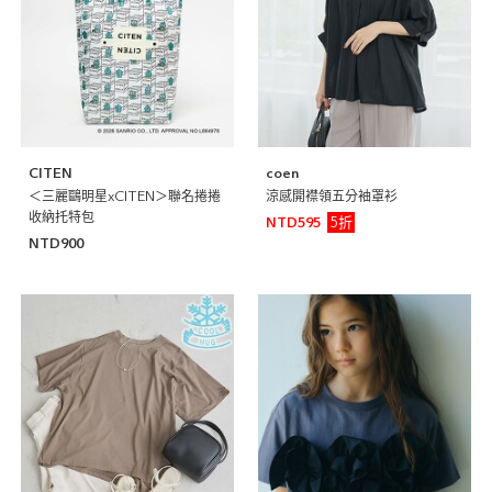
CITEN
coen
＜三麗鷗明星xCITEN＞聯名捲捲
涼感開襟領五分袖罩衫
收納托特包
5折
NTD595
NTD900