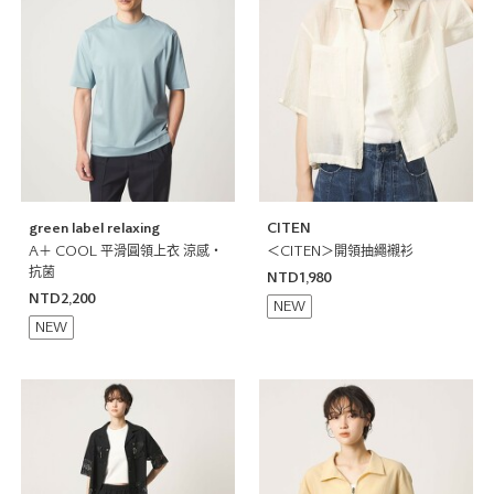
green label relaxing
CITEN
A＋ COOL 平滑圓領上衣 涼感・
＜CITEN＞開領抽繩襯衫
抗菌
NTD1,980
NTD2,200
NEW
NEW