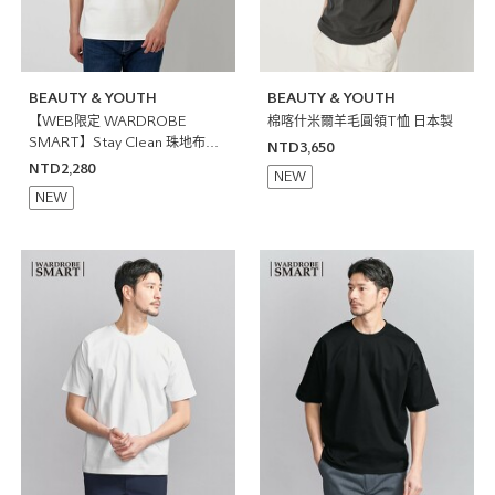
BEAUTY & YOUTH
BEAUTY & YOUTH
【WEB限定 WARDROBE
棉喀什米爾羊毛圓領T恤 日本製
SMART】Stay Clean 珠地布開
NTD3,650
襟領POLO衫 抗菌防臭
NTD2,280
NEW
NEW