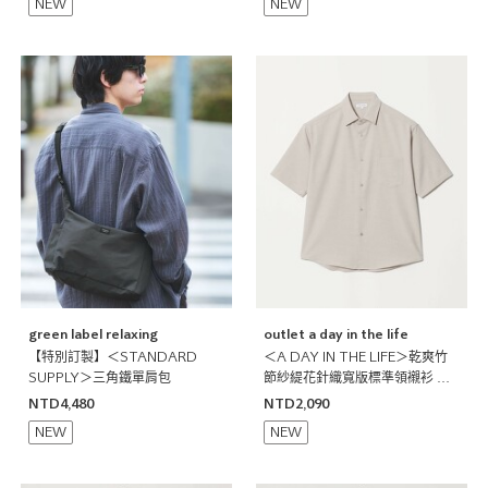
NEW
NEW
green label relaxing
outlet a day in the life
【特別訂製】＜STANDARD
＜A DAY IN THE LIFE＞乾爽竹
SUPPLY＞三角鐵單肩包
節紗緹花針織寬版標準領襯衫 吸
水速乾
NTD4,480
NTD2,090
NEW
NEW