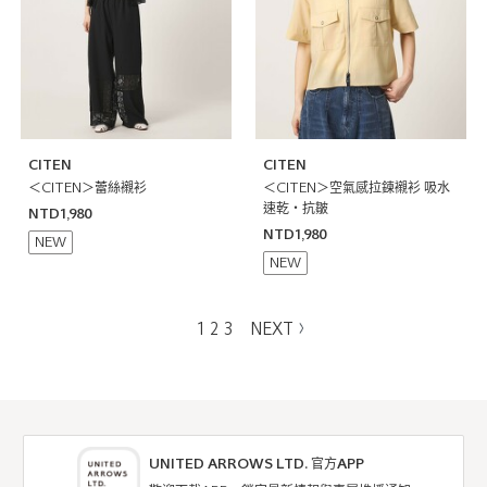
CITEN
CITEN
＜CITEN＞蕾絲襯衫
＜CITEN＞空氣感拉鍊襯衫 吸水
速乾・抗皺
NTD1,980
NTD1,980
NEW
NEW
1
2
3
NEXT
UNITED ARROWS LTD. 官方APP