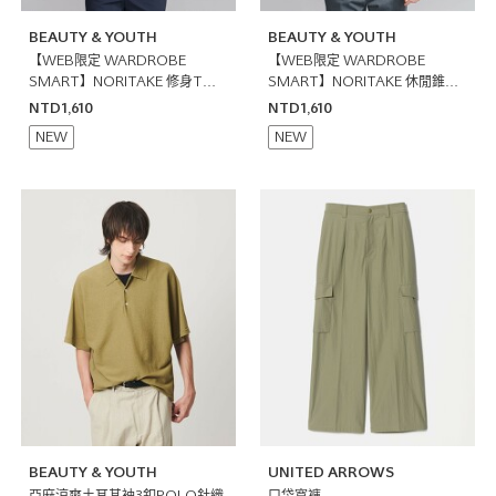
BEAUTY & YOUTH
BEAUTY & YOUTH
【WEB限定 WARDROBE
【WEB限定 WARDROBE
SMART】NORITAKE 修身T恤
SMART】NORITAKE 休閒錐形
日本製
T恤 日本製
NTD1,610
NTD1,610
NEW
NEW
BEAUTY & YOUTH
UNITED ARROWS