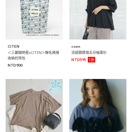
CITEN
coen
＜三麗鷗明星xCITEN＞聯名捲捲
涼感開襟領五分袖罩衫
收納托特包
5折
NTD595
NTD900