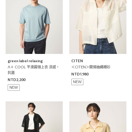
green label relaxing
CITEN
A＋ COOL 平滑圓領上衣 涼感・
＜CITEN＞開領抽繩襯衫
抗菌
NTD1,980
NTD2,200
NEW
NEW