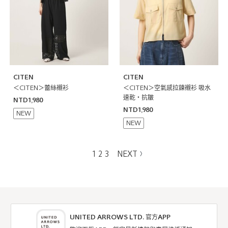
CITEN
CITEN
＜CITEN＞蕾絲襯衫
＜CITEN＞空氣感拉鍊襯衫 吸水
速乾・抗皺
NTD1,980
NTD1,980
NEW
NEW
1
2
3
NEXT
UNITED ARROWS LTD. 官方APP