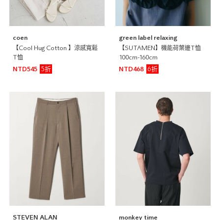
coen
green label relaxing
【Cool Hug Cotton 】涼感寬鬆
【SUTAMEN】機能荷葉邊T恤
T恤
100cm-160cm
5折
6折
NTD545
NTD468
STEVEN ALAN
monkey time