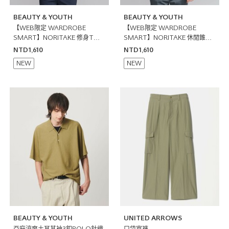
BEAUTY & YOUTH
BEAUTY & YOUTH
【WEB限定 WARDROBE
【WEB限定 WARDROBE
SMART】NORITAKE 修身T恤
SMART】NORITAKE 休閒錐形
日本製
T恤 日本製
NTD1,610
NTD1,610
NEW
NEW
BEAUTY & YOUTH
UNITED ARROWS