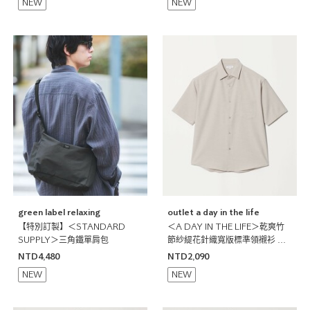
NEW
NEW
green label relaxing
outlet a day in the life
【特別訂製】＜STANDARD
＜A DAY IN THE LIFE＞乾爽竹
SUPPLY＞三角鐵單肩包
節紗緹花針織寬版標準領襯衫 吸
水速乾
NTD4,480
NTD2,090
NEW
NEW