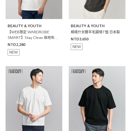
BEAUTY & YOUTH
BEAUTY & YOUTH
【WEB限定 WARDROBE
棉喀什米爾羊毛圓領T恤 日本製
SMART】Stay Clean 珠地布開
NTD3,650
襟領POLO衫 抗菌防臭
NTD2,280
NEW
NEW