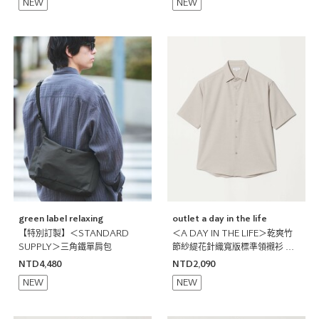
NEW
NEW
green label relaxing
outlet a day in the life
【特別訂製】＜STANDARD
＜A DAY IN THE LIFE＞乾爽竹
SUPPLY＞三角鐵單肩包
節紗緹花針織寬版標準領襯衫 吸
水速乾
NTD4,480
NTD2,090
NEW
NEW