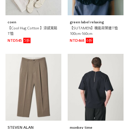
coen
green label relaxing
【Cool Hug Cotton 】涼感寬鬆
【SUTAMEN】機能荷葉邊T恤
T恤
100cm-160cm
5折
6折
NTD545
NTD468
STEVEN ALAN
monkey time