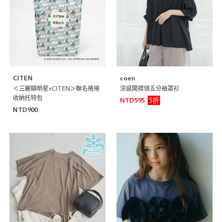
CITEN
coen
＜三麗鷗明星xCITEN＞聯名捲捲
涼感開襟領五分袖罩衫
收納托特包
5折
NTD595
NTD900