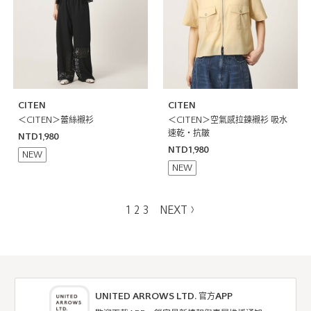
CITEN
CITEN
＜CITEN＞蕾絲襯衫
＜CITEN＞空氣感拉鍊襯衫 吸水
速乾・抗皺
NTD1,980
NTD1,980
NEW
NEW
1
2
3
NEXT
UNITED ARROWS LTD. 官方APP