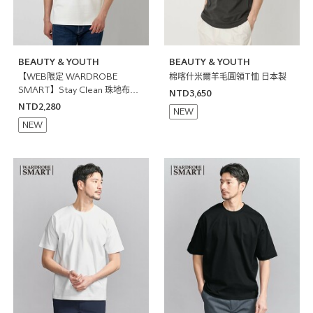
BEAUTY & YOUTH
BEAUTY & YOUTH
【WEB限定 WARDROBE
棉喀什米爾羊毛圓領T恤 日本製
SMART】Stay Clean 珠地布開
NTD3,650
襟領POLO衫 抗菌防臭
NTD2,280
NEW
NEW