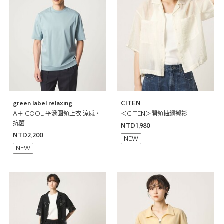
green label relaxing
CITEN
A＋ COOL 平滑圓領上衣 涼感・
＜CITEN＞開領抽繩襯衫
抗菌
NTD1,980
NTD2,200
NEW
NEW