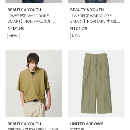
BEAUTY & YOUTH
BEAUTY & YOUTH
【WEB限定 WARDROBE
【WEB限定 WARDROBE
SMART】NORITAKE 修身T恤
SMART】NORITAKE 休閒錐形
日本製
T恤 日本製
NTD1,610
NTD1,610
NEW
NEW
BEAUTY & YOUTH
UNITED ARROWS