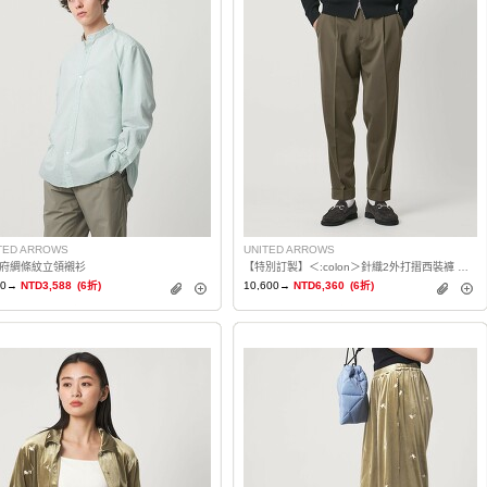
TED ARROWS
UNITED ARROWS
府綢條紋立領襯衫
【特別訂製】＜:colon＞針織2外打摺西裝褲 日本製
80→
NTD3,588
(6折)
10,600→
NTD6,360
(6折)