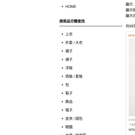
顯示 
HOME
顯示順
顯示花
按商品分類查找
共99
上衣
外套 / 大衣
褲子
裙子
洋裝
西裝 / 套裝
包
鞋子
飾品
帽子
皮夾 / 錢包
EMM
眼鏡
NTD