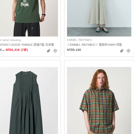
n label relaxing
EMMEL REFINES
AFISH＞GOOD THINGS 短袖T恤 日本製
＜EMMEL REFINES＞ 雪紡紗2WAY洋裝
80→
NTD1,316
(7折)
NTD5,100