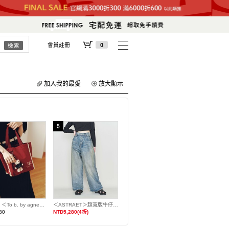
會員註冊
0
加入我的最愛
放大顯示
【預購】＜To b. by agnes b.聯名＞迷你托特包
＜ASTRAET＞超寬版牛仔褲 日本製
80
NTD5,280(4折)