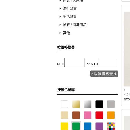
內著 / 居家服
流行雜貨
生活雜貨
泳衣 / 海灘用品
其他
按價格搜尋
NTD
〜 NTD
按顏色搜尋
6
＜6
NTD