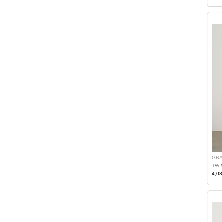
GRA
TW 
4,0