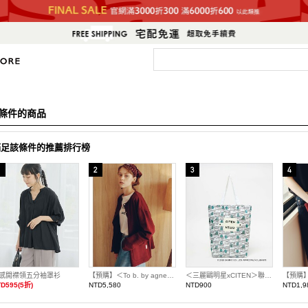
條件的商品
滿足該條件的推薦排行榜
感開襟領五分袖罩衫
【預購】＜To b. by agnes b.聯名＞寬鬆開襟衫
＜三麗鷗明星xCITEN＞聯名捲捲收納托特包
D595(5折)
NTD5,580
NTD900
NTD1,9