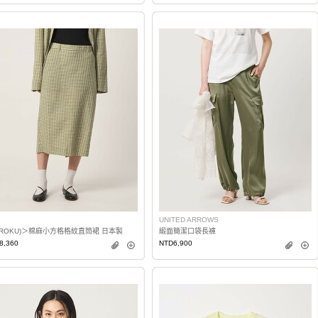
UNITED ARROWS
(ROKU)＞棉麻小方格格紋直筒裙 日本製
緞面簡潔口袋長褲
8,360
NTD6,900