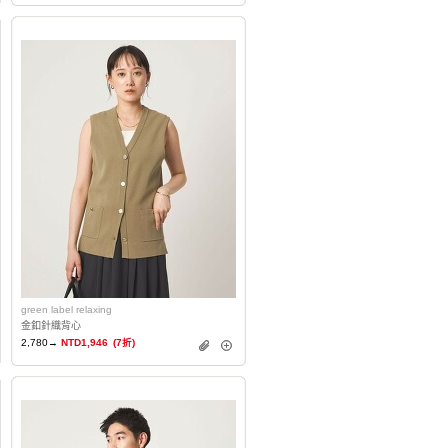
green label relaxing
金釦針織背心
2,780→
NTD1,946
(7折)