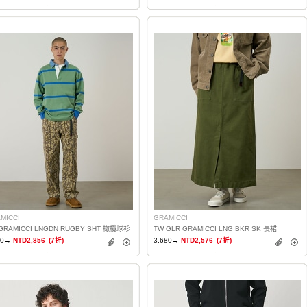
MICCI
GRAMICCI
GRAMICCI LNGDN RUGBY SHT 橄欖球衫
TW GLR GRAMICCI LNG BKR SK 長裙
80→
NTD2,856
(7折)
3,680→
NTD2,576
(7折)