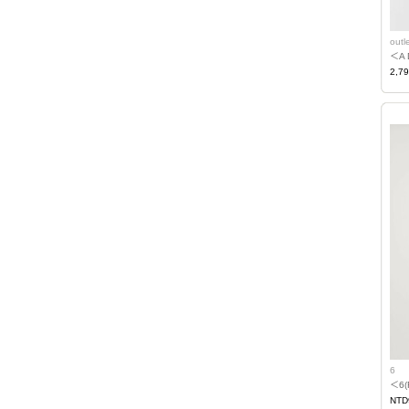
outle
＜A 
2,7
6
＜6
NTD