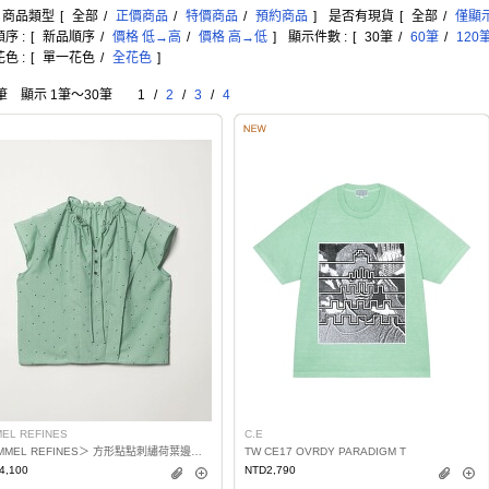
: 商品類型
[
全部
/
正價商品
/
特價商品
/
預約商品
]
是否有現貨
[
全部
/
僅顯
序 :
[
新品順序
/
價格 低→高
/
價格 高→低
]
顯示件數 :
[
30筆
/
60筆
/
120
色 :
[
單一花色
/
全花色
]
筆 顯示 1筆〜30筆
1
/
2
/
3
/
4
EL REFINES
C.E
＜EMMEL REFINES＞ 方形點點刺繡荷葉邊罩衫
TW CE17 OVRDY PARADIGM T
4,100
NTD2,790