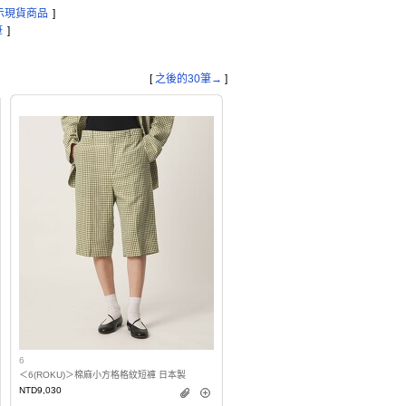
示現貨商品
]
筆
]
[
之後的30筆→
]
6
＜6(ROKU)＞棉麻小方格格紋短褲 日本製
NTD9,030