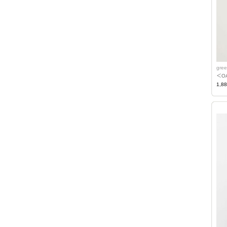
gree
＜O
1,8