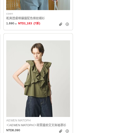
coen
乾爽透膚棉鑲邊配色條紋襯衫
1,690→
NTD1,183
(7折)
AEWEN MATOPH
＜AEWEN MATOPH＞荷葉邊前交叉無袖罩衫
NTD8,090