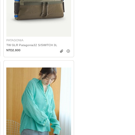
PATAGONIA
TW GLR Patagonia32 S/SWITCH 3L
NTD2,600