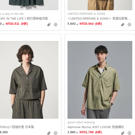
t a day in the life
UNITED ARROWS & SONS
DAY IN THE LIFE＞前打摺無袖洋裝
＜UNITED ARROWS & SONS＞ 馬德拉斯格紋短袖襯衫
90→
NTD2,511
(9折)
5,940→
NTD3,564
(6折)
green label relaxing
(ROKU)＞短袖外套 日本製
Alphonse Mucha JUST LOOSE 短袖襯衫
9,360
2,980→
NTD1,788
(6折)