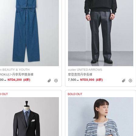
let BEAUTY & YOUTH
outlet UNITED ARROWS
(ROKU)＞丹寧馬甲連身褲
摩登直筒丹寧長褲
500→
NTD4,200
(4折)
7,500→
NTD3,000
(4折)