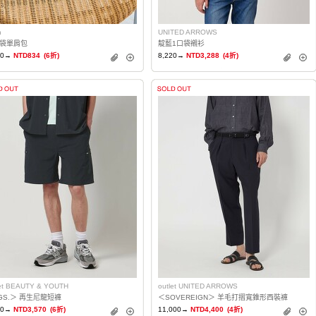
n
UNITED ARROWS
袋單肩包
靛藍1口袋襯衫
90→
NTD834
(6折)
8,220→
NTD3,288
(4折)
let BEAUTY & YOUTH
outlet UNITED ARROWS
GS.＞ 再生尼龍短褲
＜SOVEREIGN＞ 羊毛打摺寬錐形西裝褲
50→
NTD3,570
(6折)
11,000→
NTD4,400
(4折)