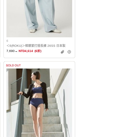
6
＜6(ROKU)＞棉嫘縈打摺長褲 26SS 日本製
7,690→
NTD4,614
(6折)