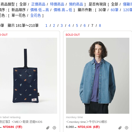
: 商品類型
[
全部
/
正價商品
/
特價商品
/
預約商品
]
是否有現貨
[
全部
/
僅顯
序 :
[
新品順序
/
價格 低→高
/
價格 高→低
]
顯示件數 :
[
30筆
/
60筆
/
120
色 :
[
單一花色
/
全花色
]
0筆 顯示 181筆〜210筆
1
/
2
/
3
/
4
/
5
/
6
/
7
/
8
n label relaxing
monkey time
別訂製】＜MEI＞鞋袋 恐龍KIDS
＜monkey time＞牛仔CPO襯衫
→
NTD686
(7折)
6,060→
NTD3,636
(6折)