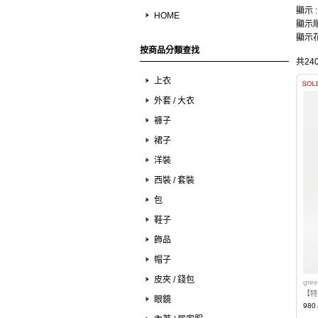
顯示 
HOME
顯示順
顯示花
按商品分類查找
共24
上衣
外套 / 大衣
褲子
裙子
洋裝
西裝 / 套裝
包
鞋子
飾品
帽子
皮夾 / 錢包
gree
【特
眼鏡
980