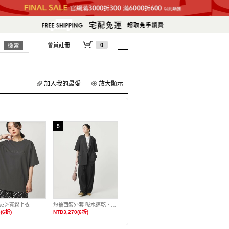
會員註冊
0
加入我的最愛
放大顯示
ase＞寬鬆上衣
短袖西裝外套 吸水速乾・抗皺
(6折)
NTD3,270(6折)