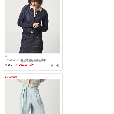
6
＜6(ROKU)＞棉尼龍點點緹花開襟衫
6,360→
NTD3,816
(6折)