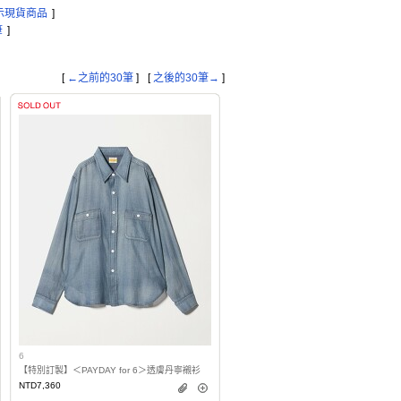
示現貨商品
]
筆
]
[
←之前的30筆
]
[
之後的30筆→
]
6
【特別訂製】＜PAYDAY for 6＞透膚丹寧襯衫
NTD7,360