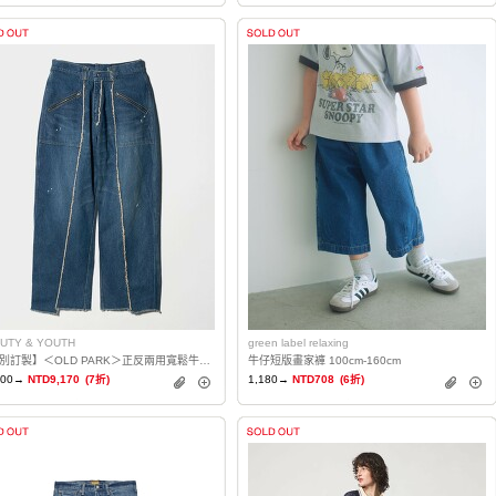
UTY & YOUTH
green label relaxing
【特別訂製】＜OLD PARK＞正反兩用寬鬆牛仔褲 日本製
牛仔短版畫家褲 100cm-160cm
100→
NTD9,170
(7折)
1,180→
NTD708
(6折)