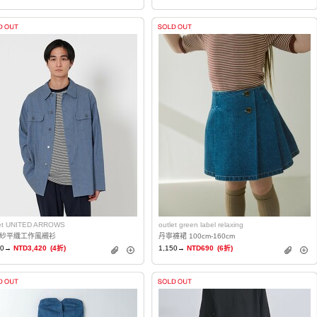
let UNITED ARROWS
outlet green label relaxing
紗平織工作風襯衫
丹寧褲裙 100cm-160cm
50→
NTD3,420
(4折)
1,150→
NTD690
(6折)