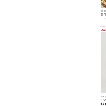
coe
雙口
1,3
out
＜C
5,9