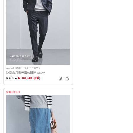
outlet UNITED ARROWS
防潑水丹寧無摺休閒褲 COZY
6,480→
NTD3,240
(5折)