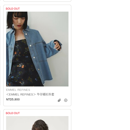
EMMEL REFINES
＜EMMEL REFINES＞ 牛仔襯衫外套
NTD5,800