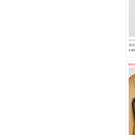
BEA
高捻棉
4,8