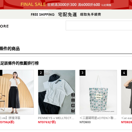
條件的商品
滿足該條件的推薦排行榜
C.mt】拼接洋裝
PENNEYS x WELLTECT特別訂製多機能刺繡T恤 抗UV・涼感・吸水速乾・遮熱
＜三麗鷗明星xCITEN＞聯名捲捲收納托特包
＜at e
D756(4折)
NTD763(7折)
NTD900
NTD828