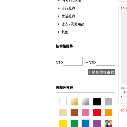
內著 / 居家服
流行雜貨
生活雜貨
泳衣 / 海灘用品
其他
按價格搜尋
NTD
〜 NTD
按顏色搜尋
BEA
13,