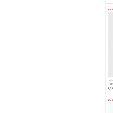
out
巴厘
8,5