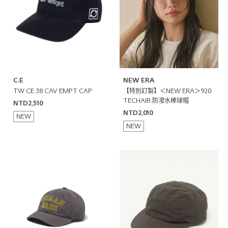
C.E
NEW ERA
TW CE 38 CAV EMPT CAP
【特別訂製】＜NEW ERA＞920
TECHAIR 防潑水棒球帽
NTD2,510
NTD2,010
NEW
NEW