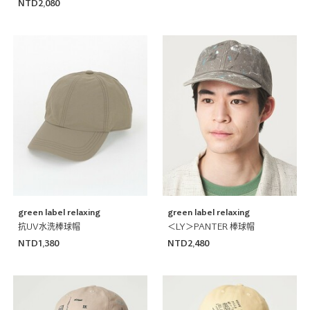
NTD2,080
green label relaxing
green label relaxing
抗UV水洗棒球帽
＜LY＞PANTER 棒球帽
NTD1,380
NTD2,480