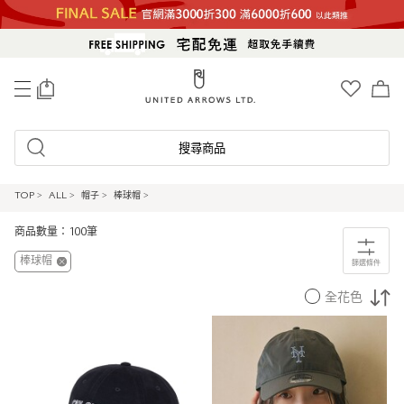
0
搜尋商品
TOP
>
ALL
>
帽子
>
棒球帽
>
商品數量：100筆
棒球帽
篩選條件
全花色