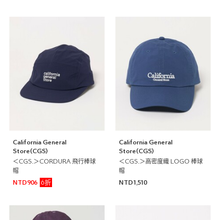
California General
California General
Store(CGS)
Store(CGS)
＜CGS.＞CORDURA 飛行棒球
＜CGS.＞高密度織 LOGO 棒球
帽
帽
6折
NTD906
NTD1,510