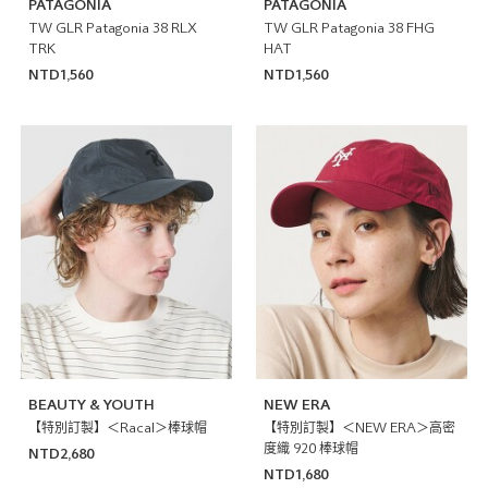
PATAGONIA
PATAGONIA
TW GLR Patagonia 38 RLX
TW GLR Patagonia 38 FHG
TRK
HAT
NTD1,560
NTD1,560
BEAUTY & YOUTH
NEW ERA
【特別訂製】＜Racal＞棒球帽
【特別訂製】＜NEW ERA＞高密
度織 920 棒球帽
NTD2,680
NTD1,680