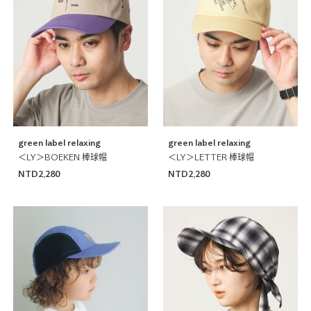
green label relaxing
green label relaxing
＜LY＞BOEKEN 棒球帽
＜LY＞LETTER 棒球帽
NTD2,280
NTD2,280