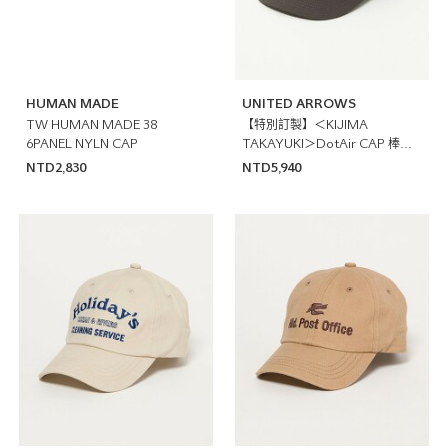
HUMAN MADE
UNITED ARROWS
TW HUMAN MADE 38
【特別訂製】＜KIJIMA
6PANEL NYLN CAP
TAKAYUKI＞DotAir CAP 棒球
帽
NTD2,830
NTD5,940