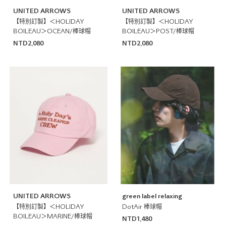
UNITED ARROWS
UNITED ARROWS
【特別訂製】＜HOLIDAY
【特別訂製】＜HOLIDAY
BOILEAU＞OCEAN/棒球帽
BOILEAU＞POST/棒球帽
NTD2,080
NTD2,080
UNITED ARROWS
green label relaxing
【特別訂製】＜HOLIDAY
DotAir 棒球帽
BOILEAU＞MARINE/棒球帽
NTD1,480