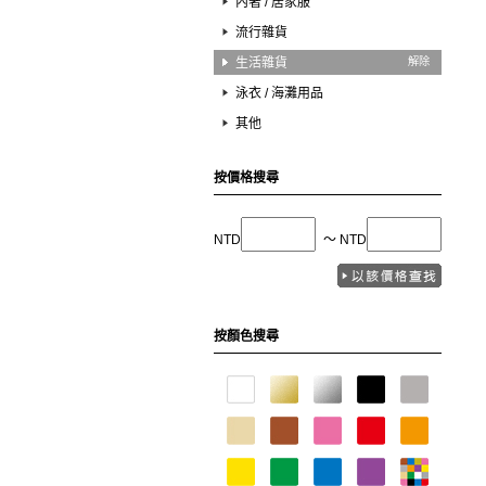
內著 / 居家服
流行雜貨
生活雜貨
解除
泳衣 / 海灘用品
其他
按價格搜尋
NTD
〜 NTD
按顏色搜尋