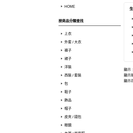
HOME
按商品分類查找
上衣
外套 / 大衣
褲子
裙子
洋裝
顯示 
西裝 / 套裝
顯示順
顯示花
包
鞋子
飾品
帽子
皮夾 / 錢包
眼鏡