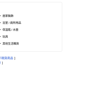
居家裝飾
浴室 / 廁所用品
保溫瓶 / 水壺
玩具
其他生活雜貨
示現貨商品
]
筆
]