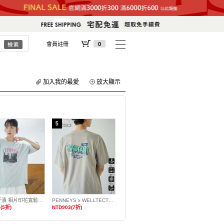
會員註冊
0
加入我的最愛
放大顯示
涼感防汗漬 相片印花寬鬆T恤
PENNEYS x WELLTECT特別訂製多機能印花T恤 抗UV・涼感・吸水速乾・遮熱
(5折)
NTD903(7折)