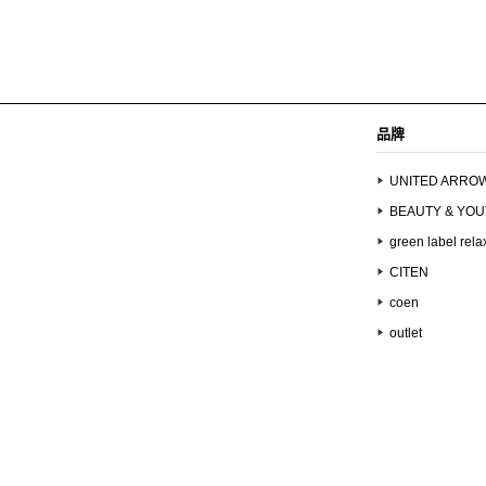
品牌
UNITED ARRO
BEAUTY & YO
green label rela
CITEN
coen
outlet