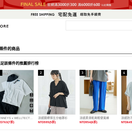
條件的商品
滿足該條件的推薦排行榜
PENNEYS x WELLTECT特別訂製多機能刺繡T恤 抗UV・涼感・吸水速乾・遮熱
涼感開襟領五分袖罩衫
涼感柔滑乾爽輕便寬褲
D763(7折)
NTD595(5折)
NTD954(6折)
NTD645