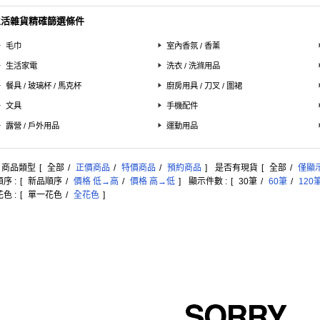
生活雜貨精確篩選條件
毛巾
室內香氛 / 香薰
生活家電
洗衣 / 洗滌用品
餐具 / 玻璃杯 / 馬克杯
廚房用具 / 刀叉 / 圍裙
文具
手機配件
露營 / 戶外用品
運動用品
: 商品類型
[
全部
/
正價商品
/
特價商品
/
預約商品
]
是否有現貨
[
全部
/
僅顯
序 :
[
新品順序
/
價格 低→高
/
價格 高→低
]
顯示件數 :
[
30筆
/
60筆
/
120
色 :
[
單一花色
/
全花色
]