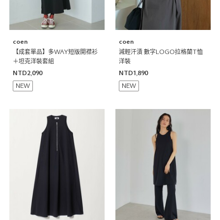
coen
coen
【成套單品】多WAY短版開襟衫
減輕汗漬 數字LOGO拉格蘭T恤
＋坦克洋裝套組
洋裝
NTD2,090
NTD1,890
NEW
NEW