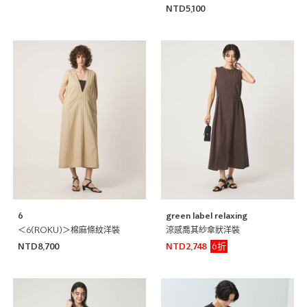
NTD5,100
6
green label relaxing
＜6(ROKU)＞棉麻條紋洋裝
涼感喬其紗傘狀洋裝
6折
NTD8,700
NTD2,748