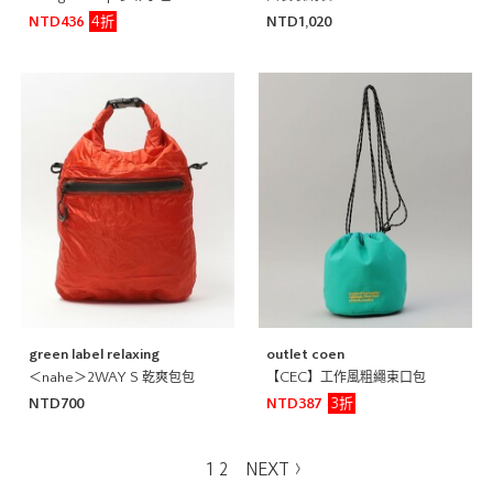
4折
NTD436
NTD1,020
green label relaxing
outlet coen
＜nahe＞2WAY S 乾爽包包
【CEC】工作風粗繩束口包
3折
NTD700
NTD387
1
2
NEXT