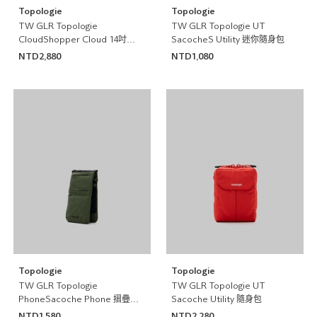
Topologie
Topologie
TW GLR Topologie
TW GLR Topologie UT
CloudShopper Cloud 14吋手
SacocheS Utility 迷你隨身包
提包
NTD2,880
NTD1,080
Topologie
Topologie
TW GLR Topologie
TW GLR Topologie UT
PhoneSacoche Phone 摺疊貼
Sacoche Utility 隨身包
身小包
NTD1,580
NTD2,280