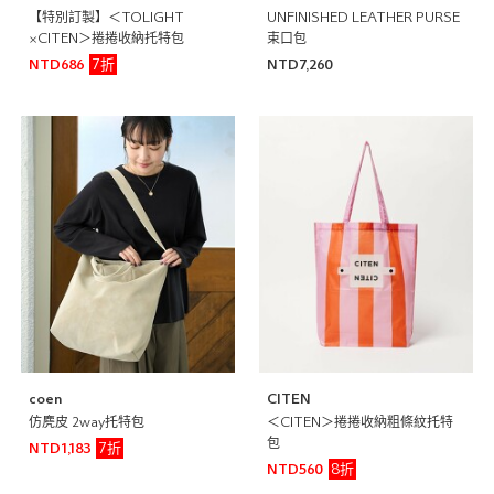
【特別訂製】＜TOLIGHT
UNFINISHED LEATHER PURSE
×CITEN＞捲捲收納托特包
束口包
7折
NTD686
NTD7,260
coen
CITEN
仿麂皮 2way托特包
＜CITEN＞捲捲收納粗條紋托特
包
7折
NTD1,183
8折
NTD560