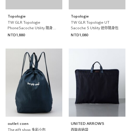
Topologie
Topologie
TW GLR Topologie
TW GLR Topologie UT
PhoneSacoche Utility 隨身手
Sacoche S Utility 迷你隨身包
機包
NTD1,880
NTD1,080
outlet coen
UNITED ARROWS
The gift shop 多彩小包
西裝收納袋