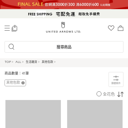
0
搜尋商品
TOP
>
ALL
>
生活雜貨
>
其他包款
>
商品數量：41筆
其他包款
篩選條件
全花色