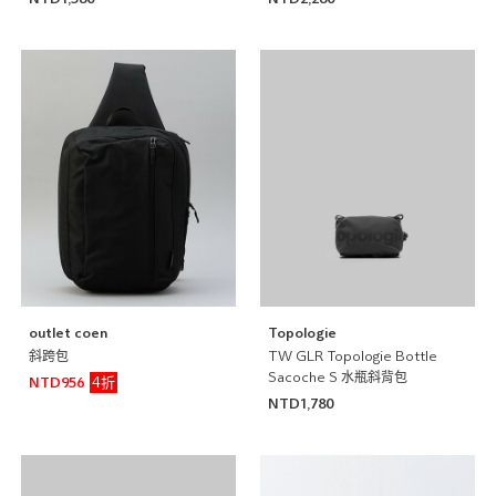
outlet coen
Topologie
斜跨包
TW GLR Topologie Bottle
Sacoche S 水瓶斜背包
4折
NTD956
NTD1,780