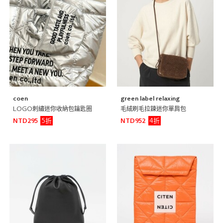
coen
green label relaxing
LOGO刺繡迷你收納包鑰匙圈
毛絨刷毛拉鍊迷你單肩包
5折
4折
NTD295
NTD952