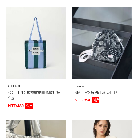
CITEN
coen
＜CITEN＞捲捲收納粗條紋托特
SMITH’S特別訂製 束口包
包S
6折
NTD954
8折
NTD480