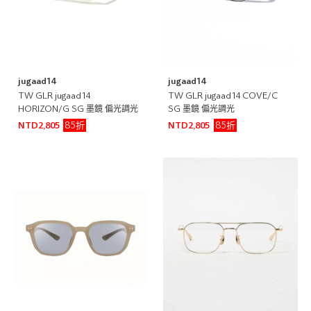
jugaad14
jugaad14
TW GLR jugaad14
TW GLR jugaad14 COVE/C
HORIZON/G SG 墨鏡 偏光調光
SG 墨鏡 偏光調光
85折
85折
NTD2,805
NTD2,805