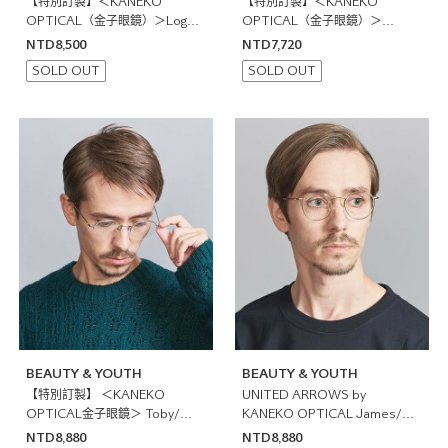
【特別訂製】＜KANEKO
【特別訂製】＜KANEKO
OPTICAL（金子眼鏡）＞Logan
OPTICAL（金子眼鏡）＞
眼鏡
French Eyewear
NTD8,500
NTD7,720
SOLD OUT
SOLD OUT
BEAUTY & YOUTH
BEAUTY & YOUTH
【特別訂製】 ＜KANEKO
UNITED ARROWS by
OPTICAL金子眼鏡＞ Toby/眼
KANEKO OPTICAL James/金
鏡 日本製
子眼鏡
NTD8,880
NTD8,880