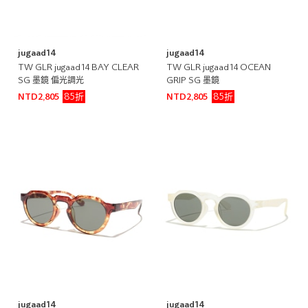
jugaad14
jugaad14
TW GLR jugaad14 BAY CLEAR
TW GLR jugaad14 OCEAN
SG 墨鏡 偏光調光
GRIP SG 墨鏡
85折
85折
NTD2,805
NTD2,805
jugaad14
jugaad14