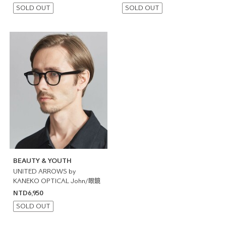
SOLD OUT
SOLD OUT
BEAUTY & YOUTH
UNITED ARROWS by
KANEKO OPTICAL John/眼鏡
NTD6,950
SOLD OUT