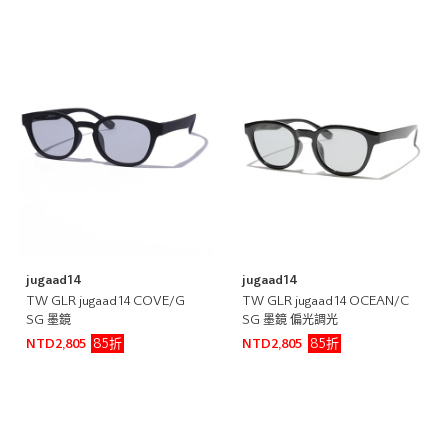
jugaad14
jugaad14
TW GLR jugaad14 COVE/G
TW GLR jugaad14 OCEAN/C
SG 墨鏡
SG 墨鏡 偏光調光
85折
85折
NTD2,805
NTD2,805