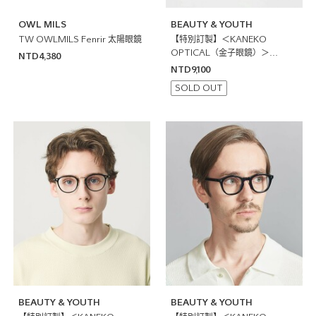
OWL MILS
BEAUTY & YOUTH
TW OWLMILS Fenrir 太陽眼鏡
【特別訂製】＜KANEKO
OPTICAL（金子眼鏡）＞
NTD4,380
Emery 眼鏡
NTD9,100
SOLD OUT
BEAUTY & YOUTH
BEAUTY & YOUTH