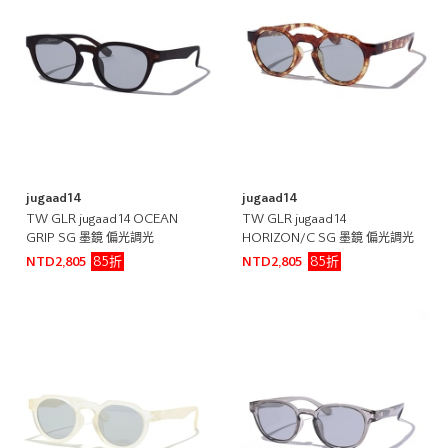
jugaad14
jugaad14
TW GLR jugaad14 OCEAN
TW GLR jugaad14
GRIP SG 墨鏡 偏光調光
HORIZON/C SG 墨鏡 偏光調光
85折
85折
NTD2,805
NTD2,805