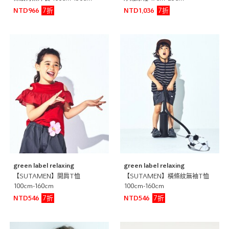
7折
7折
NTD966
NTD1,036
green label relaxing
green label relaxing
【SUTAMEN】開肩T恤
【SUTAMEN】橫條紋無袖T恤
100cm-160cm
100cm-160cm
7折
7折
NTD546
NTD546