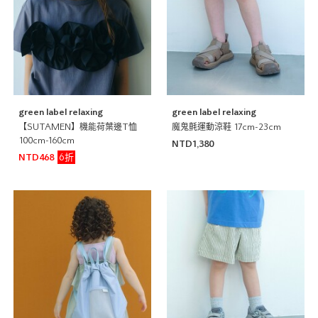
green label relaxing
green label relaxing
【SUTAMEN】機能荷葉邊T恤
魔鬼氈運動涼鞋 17cm-23cm
100cm-160cm
NTD1,380
6折
NTD468