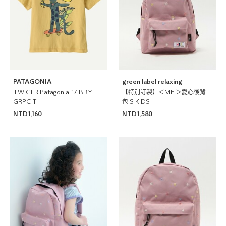
PATAGONIA
green label relaxing
TW GLR Patagonia 17 BBY
【特別訂製】＜MEI＞愛心後背
GRPC T
包 S KIDS
NTD1,160
NTD1,580