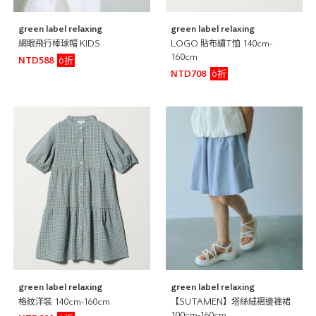
green label relaxing
green label relaxing
網眼飛行棒球帽 KIDS
LOGO 貼布繡T恤 140cm-
160cm
6折
NTD588
6折
NTD708
green label relaxing
green label relaxing
格紋洋裝 140cm-160cm
【SUTAMEN】塔絲絨褶邊褲裙