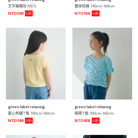
green label relaxing
green label relaxing
文字編織包 KIDS
蕾絲短褲 140cm-160cm
6折
6折
NTD588
NTD768
green label relaxing
green label relaxing
愛心刺繡T恤 100cm-160cm
縮褶T恤 100cm-160cm
6折
6折
NTD348
NTD408