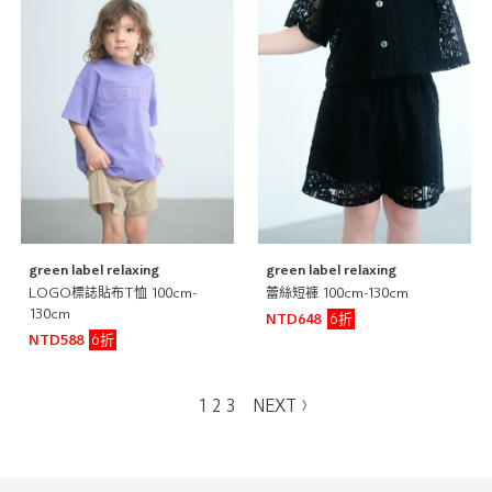
green label relaxing
green label relaxing
LOGO標誌貼布T恤 100cm-
蕾絲短褲 100cm-130cm
130cm
6折
NTD648
6折
NTD588
1
2
3
NEXT