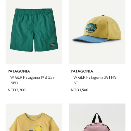
PATAGONIA
PATAGONIA
TW GLR Patagonia19 BG5in
TW GLR Patagonia 38 FHG
LINED
HAT
NTD2,200
NTD1,560