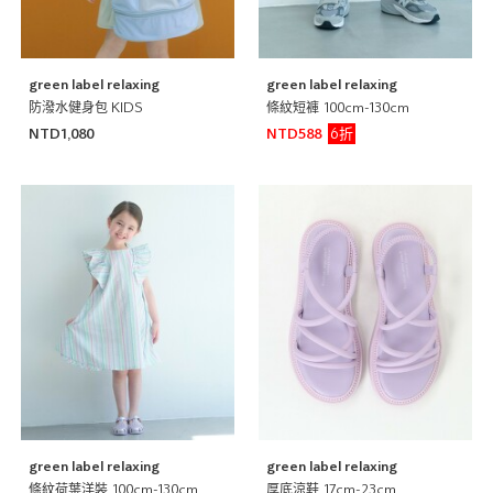
green label relaxing
green label relaxing
防潑水健身包 KIDS
條紋短褲 100cm-130cm
6折
NTD1,080
NTD588
green label relaxing
green label relaxing
條紋荷葉洋裝 100cm-130cm
厚底涼鞋 17cm-23cm