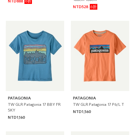
100cm-160cm
6折
NTD888
6折
NTD528
PATAGONIA
PATAGONIA
TW GLR Patagonia 17 BBY FR
TW GLR Patagonia 17 P6/L T
SKY
NTD1,560
NTD1,160