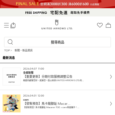
0
搜尋商品
TOP
>
新聞・新品資訊
最新消息
2026.04.07 11:00
全部新聞
【重要更新】分期付款服務調整公告
親愛的顧客您好，感謝您一直以來對UNITED ARROWS LTD.的…
2026.04.01 12:00
coen
【發售預告】馬卡龍腳趾 Macar…
【發售預告】馬卡龍腳趾 Macaron TOE × coen再度攜手！…